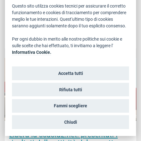
impegnativo, che ci ha permesso però di ottenere risultati
Questo sito utilzza cookies tecnici per assicurare il corretto
lusinghieri nel processo di efficientamento del sistema. E
funzionamento e cookies di tracciamento per comprendere
se la nostra scuola ha dato un segnale importante, lo è
meglio le tue interazioni. Quest'ultimo tipo di cookies
anche per merito vostro”. Queste le parole del...
saranno aggiunti solamente dopo il tuo esplicito consenso.
Per ogni dubbio in merito alle nostre politiche sui cookie e
LEGGI
sulle scelte che hai effettuato, ti invitiamo a leggere l'
Informativa Cookie.
ISTRUZIONE E FORMAZIONE
Accetta tutti
Rifiuta tutti
Fammi scegliere
Chiudi
Venerdì, 18 Dicembre 2015
Libera la scuola2.net: presentati i