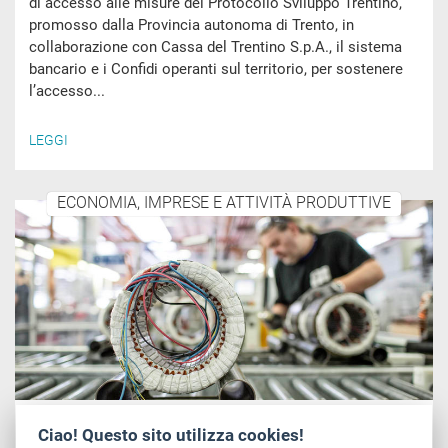
di accesso alle misure del Protocollo Sviluppo Trentino,
promosso dalla Provincia autonoma di Trento, in
collaborazione con Cassa del Trentino S.p.A., il sistema
bancario e i Confidi operanti sul territorio, per sostenere
l’accesso...
LEGGI
ECONOMIA, IMPRESE E ATTIVITÀ PRODUTTIVE
Giovedì, 02 Luglio 2026
Ciao! Questo sito utilizza cookies!
Al via la terza edizione del Premio