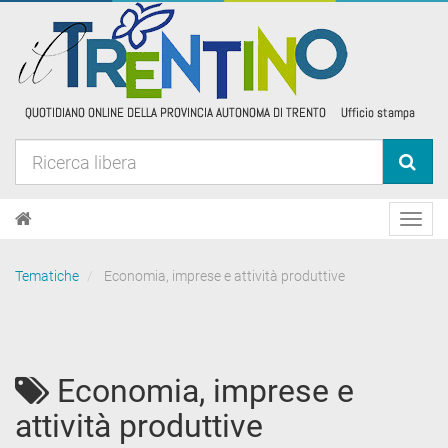
Toggl
navig
Tematiche
Economia, imprese e attività produttive
Economia, imprese e
attività produttive