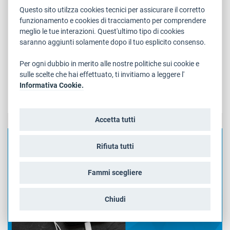
“PMI innovativa trentina dell’anno”
Questo sito utilzza cookies tecnici per assicurare il corretto
funzionamento e cookies di tracciamento per comprendere
Torna il Premio “P2IA - PMI innovativa trentina dell’anno”,
meglio le tue interazioni. Quest'ultimo tipo di cookies
nato da un’idea di Trentino Sviluppo e Camera di
saranno aggiunti solamente dopo il tuo esplicito consenso.
Commercio, Industria, Artigianato, Turismo e Agricoltura
di Trento, in collaborazione con Industrio Ventures, per
Per ogni dubbio in merito alle nostre politiche sui cookie e
rafforzare la cultura imprenditoriale sul territorio e...
sulle scelte che hai effettuato, ti invitiamo a leggere l'
Informativa Cookie.
LEGGI
Accetta tutti
CULTURA , ECONOMIA, IMPRESE E ATTIVITÀ PRODUTTIVE
Rifiuta tutti
Fammi scegliere
Chiudi