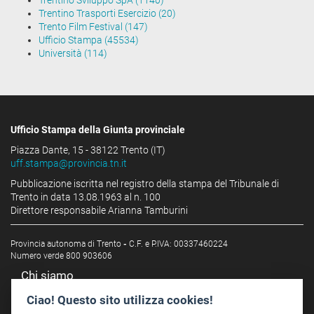
Trentino Sviluppo SpA (1140)
Trentino Trasporti Esercizio (20)
Trento Film Festival (147)
Ufficio Stampa (45534)
Università (114)
Ufficio Stampa della Giunta provinciale
Piazza Dante, 15 - 38122 Trento (IT)
uff.stampa@provincia.tn.it
Pubblicazione iscritta nel registro della stampa del Tribunale di
Trento in data 13.08.1963 al n. 100
Direttore responsabile Arianna Tamburini
Provincia autonoma di Trento
-
C.F. e P.IVA: 00337460224
Numero verde 800 903606
Chi siamo
Redazione
Ciao! Questo sito utilizza cookies!