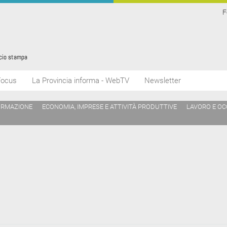
F
Focus
La Provincia informa - WebTV
Newsletter
ORMAZIONE
ECONOMIA, IMPRESE E ATTIVITÀ PRODUTTIVE
LAVORO E O