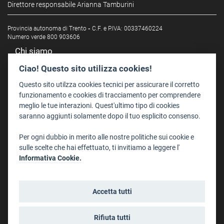
Direttore responsabile Arianna Tamburini
Provincia autonoma di Trento
-
C.F. e P.IVA: 00337460224
Numero verde 800 903606
Chi siamo
Redazione
Ciao! Questo sito utilizza cookies!
Staff
Questo sito utilzza cookies tecnici per assicurare il corretto
Format - Centro Audiovisivi
funzionamento e cookies di tracciamento per comprendere
meglio le tue interazioni. Quest'ultimo tipo di cookies
Trentino Film Commission
saranno aggiunti solamente dopo il tuo esplicito consenso.
Contatti
Per ogni dubbio in merito alle nostre politiche sui cookie e
Dove Siamo
sulle scelte che hai effettuato, ti invitiamo a leggere l'
Struttura di riferimento
Informativa Cookie.
Scrivici
Informazioni legali
Accetta tutti
Note legali
Privacy
Rifiuta tutti