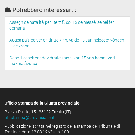
Potrebbero interessarti:
Assegn de natalità per l terz fì, coi 15 de messèl se pel fèr
domana
Augea’paitrog ver en dritte kinn, va de 15 van heibeger vòngen
u’ de vrong
Gebort schèk vor daz draite khinn, von 15 von höbiat vort
makma åvorsan
Ufficio Stampa della Giunta provinciale
Piazza Dante, 15 - 38122 Trento (IT)
uff.stampa@provincia.tn.it
Pubblicazione iscritta nel registro della stampa del Tribunale di
Trento in data 13.08.1963 al n. 100