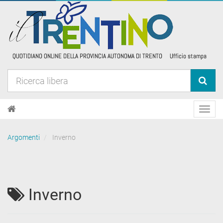
Toggl
navig
Argomenti
Inverno
Inverno