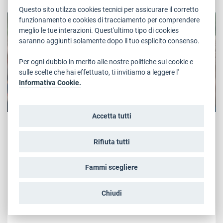
Questo sito utilzza cookies tecnici per assicurare il corretto
AMBIENTE , CULTURA
funzionamento e cookies di tracciamento per comprendere
meglio le tue interazioni. Quest'ultimo tipo di cookies
saranno aggiunti solamente dopo il tuo esplicito consenso.
Per ogni dubbio in merito alle nostre politiche sui cookie e
sulle scelte che hai effettuato, ti invitiamo a leggere l'
Informativa Cookie.
Accetta tutti
Sabato, 10 Marzo 2018
"Avvicinamenti" inizia con il film
Rifiuta tutti
svedese "Sami Blood"
Torna l'appuntamento annuale di "Avvicinamenti" in
Fammi scegliere
programma dal 13 marzo al 18 aprile, aspettando il Trento
Film Festival 2018. Apre la rassegna il film svedese "Sami
Chiudi
Blood", martedì 13 marzo al Cineforum Teatro San Marco,
alle 17.30 e alle 20.45. La rassegna...