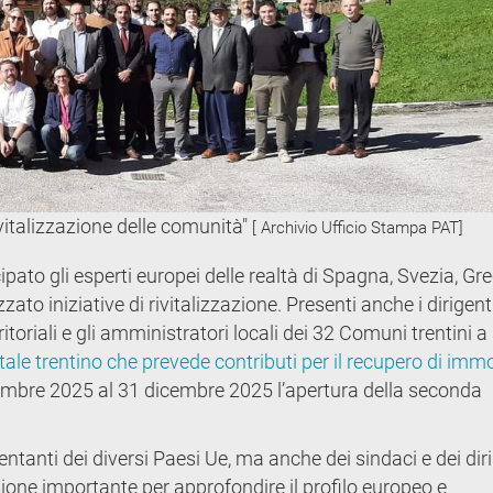
vitalizzazione delle comunità"
[ Archivio Ufficio Stampa PAT]
ipato gli esperti europei delle realtà di Spagna, Svezia, Gre
to iniziative di rivitalizzazione. Presenti anche i dirigenti
toriali e gli amministratori locali dei 32 Comuni trentini a 
le trentino che prevede contributi per il recupero di immo
vembre 2025 al 31 dicembre 2025 l’apertura della seconda
ntanti dei diversi Paesi Ue, ma anche dei sindaci e dei dir
asione importante per approfondire il profilo europeo e