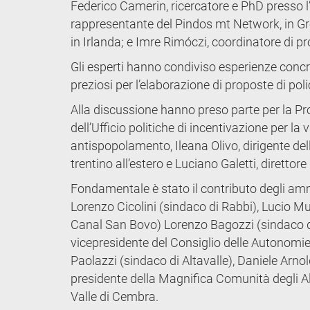
Federico Camerin, ricercatore e PhD presso l’
rappresentante del Pindos mt Network, in G
in Irlanda; e Imre Rimóczi, coordinatore di p
Gli esperti hanno condiviso esperienze concret
preziosi per l’elaborazione di proposte di polic
Alla discussione hanno preso parte per la P
dell’Ufficio politiche di incentivazione per l
antispopolamento, Ileana Olivo, dirigente del
trentino all’estero e Luciano Galetti, direttore 
Fondamentale è stato il contributo degli ammin
Lorenzo Cicolini (sindaco di Rabbi), Lucio Mu
Canal San Bovo) Lorenzo Bagozzi (sindaco di
vicepresidente del Consiglio delle Autonomie
Paolazzi (sindaco di Altavalle), Daniele Arn
presidente della Magnifica Comunità degli Alt
Valle di Cembra.