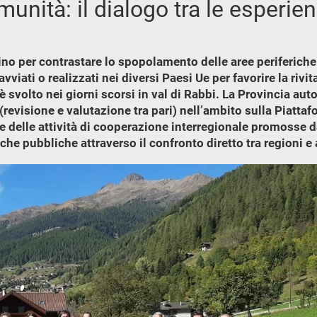
munità: il dialogo tra le esperie
no per contrastare lo spopolamento delle aree periferiche
avviati o realizzati nei diversi Paesi Ue per favorire la riv
è svolto nei giorni scorsi in val di Rabbi. La Provincia a
 (revisione e valutazione tra pari) nell’ambito sulla Piatt
te delle attività di cooperazione interregionale promosse
itiche pubbliche attraverso il confronto diretto tra regioni 