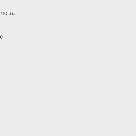
ame tra
 e