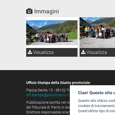
Immagini
Visualizza
Visualizza
Ufficio Stampa della Giunta provinciale
Piazza Dante, 15 - 38122 Trento (IT)
Ciao! Questo sito 
uff.stampa@provincia.tn.it
Questo sito utilzza coo
Pubblicazione iscritta nel registro della stampa
cookies di tracciamento
del Tribunale di Trento in data 13.08.1963 al n. 100
Quest'ultimo tipo di co
Direttore responsabile Arianna Tamburini