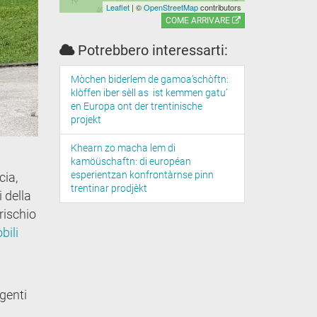
Leaflet
| ©
OpenStreetMap
contributors
COME ARRIVARE
Potrebbero interessarti:
Mòchen biderlem de gamoa’schòftn:
klòffen iber sèll as ist kemmen gatu’
en Europa ont der trentinische
projekt
Khearn zo macha lem di
kamöüschaftn: di européan
esperientzan konfrontàrnse pinn
cia,
trentinar prodjèkt
 della
rischio
bili
igenti