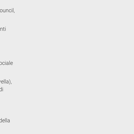
ouncil,
nti
ociale
ella),
di
della