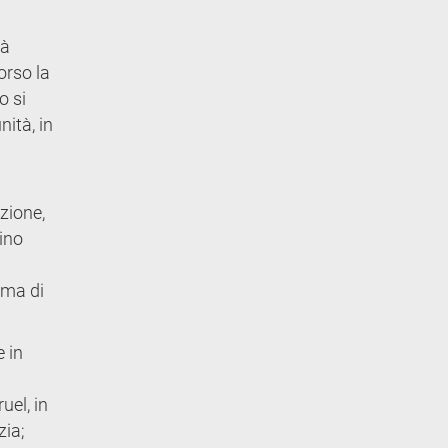
ià
orso la
o si
nità, in
azione,
lino
oma di
e in
uel, in
zia;