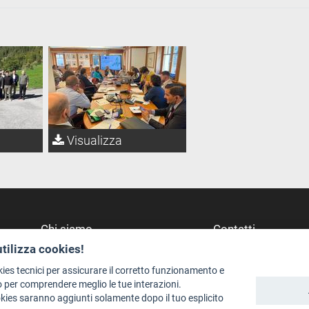
Visualizza
Chi siamo
Contatti
utilizza cookies!
Redazione
Dove Siamo
Staff
Struttura di riferime
kies tecnici per assicurare il corretto funzionamento e
 per comprendere meglio le tue interazioni.
Format - Centro Audiovisivi
Scrivici
okies saranno aggiunti solamente dopo il tuo esplicito
Trentino Film Commission