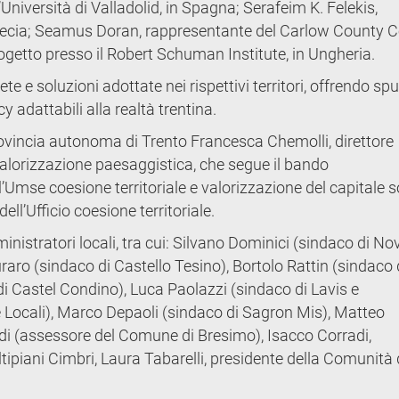
Università di Valladolid, in Spagna; Serafeim K. Felekis,
recia; Seamus Doran, rappresentante del Carlow County C
rogetto presso il Robert Schuman Institute, in Ungheria.
e e soluzioni adottate nei rispettivi territori, offrendo spu
y adattabili alla realtà trentina.
rovincia autonoma di Trento Francesca Chemolli, direttore
a valorizzazione paesaggistica, che segue il bando
l’Umse coesione territoriale e valorizzazione del capitale s
dell’Ufficio coesione territoriale.
istratori locali, tra cui: Silvano Dominici (sindaco di Nov
raro (sindaco di Castello Tesino), Bortolo Rattin (sindaco 
 Castel Condino), Luca Paolazzi (sindaco di Lavis e
 Locali), Marco Depaoli (sindaco di Sagron Mis), Matteo
oldi (assessore del Comune di Bresimo), Isacco Corradi,
ipiani Cimbri, Laura Tabarelli, presidente della Comunità 