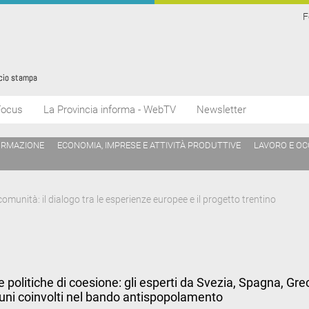
F
Focus
La Provincia informa - WebTV
Newsletter
ORMAZIONE
ECONOMIA, IMPRESE E ATTIVITÀ PRODUTTIVE
LAVORO E O
comunità: il dialogo tra le esperienze europee e il progetto trentino
 politiche di coesione: gli esperti da Svezia, Spagna, Gre
muni coinvolti nel bando antispopolamento