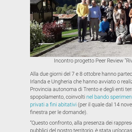
Incontro progetto Peer Review "Ri
Alla due giorni del 7 e 8 ottobre hanno partec
Irlanda e Ungheria che hanno avviato o realizza
Provincia autonoma di Trento e degli enti terri
spopolamento, coinvolti
nel bando sperimenta
privati a fini abitativi
(per il quale dal 14 no
finestra per le domande).
“Questo confronto, alla presenza dei rapprese
pubblici del nostro territorio, è stata un’occ