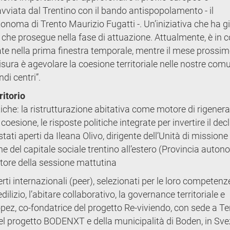
avviata dal Trentino con il bando antispopolamento - il
noma di Trento Maurizio Fugatti -. Un’iniziativa che ha g
 che prosegue nella fase di attuazione. Attualmente, è in c
te nella prima finestra temporale, mentre il mese prossim
misura è agevolare la coesione territoriale nelle nostre comu
di centri”.
ritorio
atiche: la ristrutturazione abitativa come motore di rigener
esione, le risposte politiche integrate per invertire il dec
tati aperti da Ileana Olivo, dirigente dell’Unità di missione
ne del capitale sociale trentino all’estero (Provincia auton
tatore della sessione mattutina
ti internazionali (peer), selezionati per le loro competenz
ilizio, l’abitare collaborativo, la governance territoriale e
pez, co-fondatrice del progetto Re-viviendo, con sede a Ter
 progetto BODENXT e della municipalità di Boden, in Sve