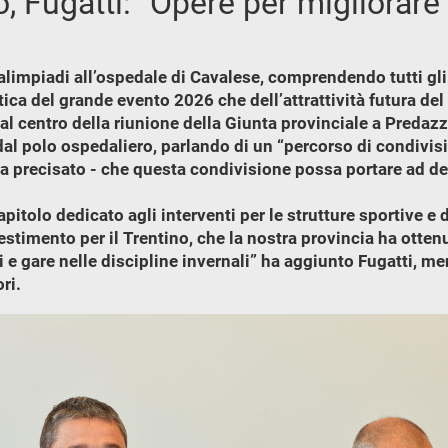
, Fugatti: “Opere per migliorare e
ralimpiadi all’ospedale di Cavalese, comprendendo tutti gli
tica del grande evento 2026 che dell’attrattività futura del 
o al centro della riunione della Giunta provinciale a Preda
dal polo ospedaliero, parlando di un “percorso di condivis
a precisato - che questa condivisione possa portare ad de
tolo dedicato agli interventi per le strutture sportive e de
stimento per il Trentino, che la nostra provincia ha otten
i e gare nelle discipline invernali” ha aggiunto Fugatti, 
ri.