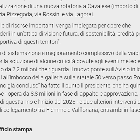
ealizzazione di una nuova rotatoria a Cavalese (importo di
 via Pizzegoda, via Rossini e via Lagorai.
le di risorse importanti venga impiegata per opere che
in un’ottica di visione futura, di sostenibilità, eredità p
rtiva di questi territori”.
ti di sistemazione e miglioramento complessivo della viabil
er la soluzione di alcune criticità dovute agli eventi meteo 
o da 7,2 milioni che riguarda il nuovo ponte sull’Avisio in l
ll’imbocco della galleria sulla statale 50 verso passo Roll
o già concluso” ha fatto il punto il presidente, che ha qui
 - opera da 8,8 milioni in fase di appalto e approvazione, 
 di quest’anno e l’inizio del 2025 - e due ulteriori interventi 
 di collegamento tra Fiemme e Valfloriana, entrambi in fase
Ufficio stampa