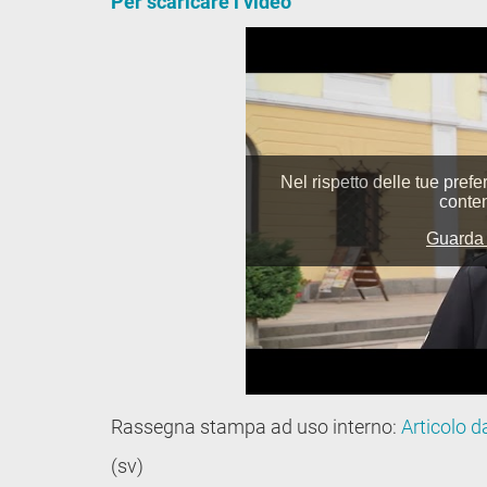
Per scaricare i video
Rassegna stampa ad uso interno:
Articolo d
(sv)