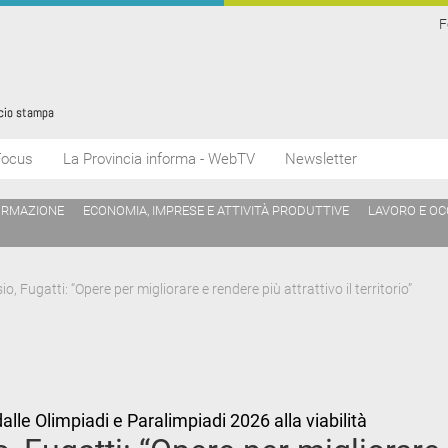
F
Focus
La Provincia informa - WebTV
Newsletter
ORMAZIONE
ECONOMIA, IMPRESE E ATTIVITÀ PRODUTTIVE
LAVORO E O
io, Fugatti: “Opere per migliorare e rendere più attrattivo il territorio”
dalle Olimpiadi e Paralimpiadi 2026 alla viabilità