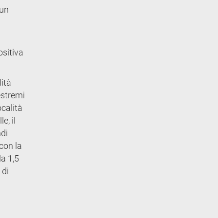
 un
ositiva
ità
estremi
ocalità
e, il
ndi
con la
da 1,5
 di