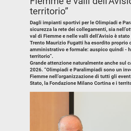
Fiemme e valli dell’Avisio
territorio”
Dagli impianti sportivi per le Olimpiadi e Pa
sicurezza la rete dei collegamenti, sia nell’ot
val di Fiemme e nelle valli dell’Avisio è stat
Trento Maurizio Fugatti ha esordito proprio 
amministrativo e formale: auspico quindi - h
territorio”.
Grande attenzione naturalmente anche sul capi
2026. “Olimpiadi e Paralimpiadi sono un inve
Fiemme nell’organizzazione di tutti gli event
Stato, la Fondazione Milano Cortina e i territo