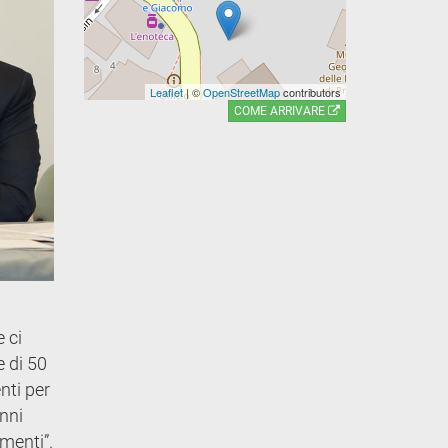
Leaflet
| ©
OpenStreetMap
contributors
COME ARRIVARE
e ci
e di 50
nti per
nni
amenti”.