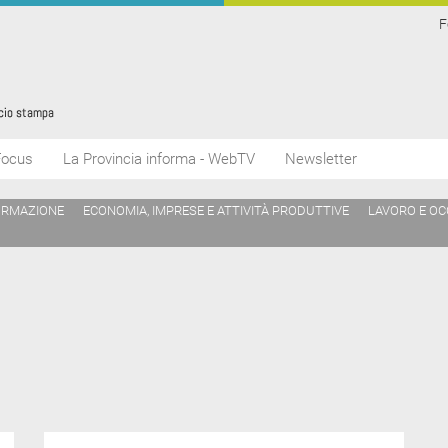
F
Focus
La Provincia informa - WebTV
Newsletter
ORMAZIONE
ECONOMIA, IMPRESE E ATTIVITÀ PRODUTTIVE
LAVORO E O