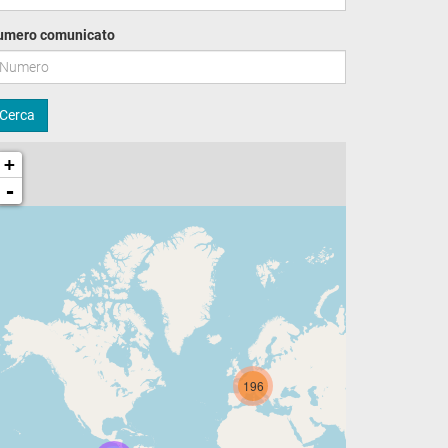
umero comunicato
Cerca
+
-
196