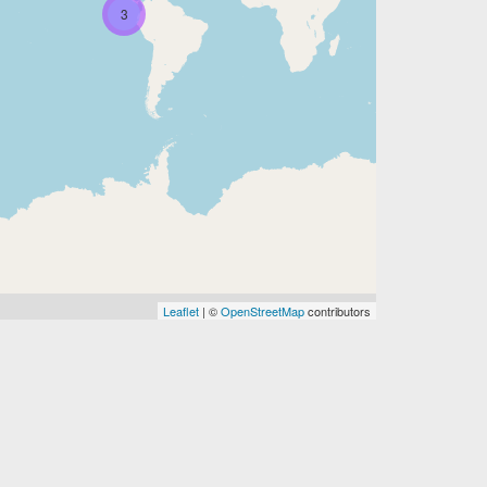
3
Leaflet
| ©
OpenStreetMap
contributors