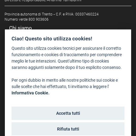
Provincia autonoma di Trento
-
C.F. e P.IVA: 00337460224
Numero verde 800 903606
Chi siamo
Redazione
Ciao! Questo sito utilizza cookies!
Staff
Questo sito utilzza cookies tecnici per assicurare il corretto
Format - Centro Audiovisivi
funzionamento e cookies di tracciamento per comprendere
meglio le tue interazioni. Quest'ultimo tipo di cookies
Trentino Film Commission
saranno aggiunti solamente dopo il tuo esplicito consenso.
Contatti
Per ogni dubbio in merito alle nostre politiche sui cookie e
Dove Siamo
sulle scelte che hai effettuato, ti invitiamo a leggere l'
Struttura di riferimento
Informativa Cookie.
Scrivici
Informazioni legali
Accetta tutti
Note legali
Privacy
Rifiuta tutti
Informativa privacy riprese conferenze