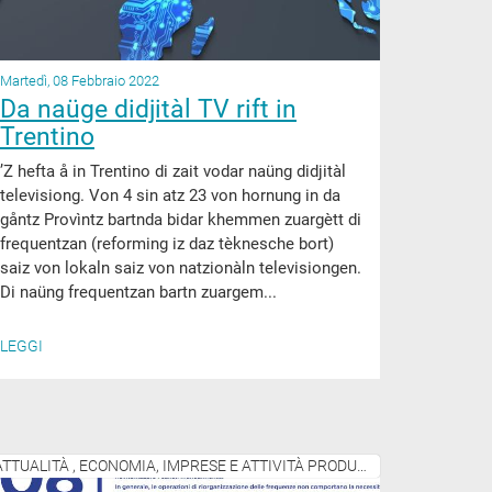
Martedì, 08 Febbraio 2022
Da naüge didjitàl TV rift in
Trentino
’Z hefta å in Trentino di zait vodar naüng didjitàl
televisiong. Von 4 sin atz 23 von hornung in da
gåntz Provìntz bartnda bidar khemmen zuargètt di
frequentzan (reforming iz daz tèknesche bort)
saiz von lokaln saiz von natzionàln televisiongen.
Di naüng frequentzan bartn zuargem...
LEGGI
ATTUALITÀ , ECONOMIA, IMPRESE E ATTIVITÀ PRODUTTIVE