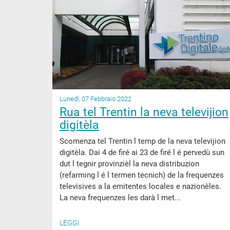
Lunedì, 07 Febbraio 2022
Rua tel Trentin la neva televijion
digitèla
Scomenza tel Trentin l temp de la neva televijion
digitèla. Dai 4 de firé ai 23 de firé l é pervedù sun
dut l tegnir provinzièl la neva distribuzion
(refarming l é l termen tecnich) de la frequenzes
televisives a la emitentes locales e nazionèles.
La neva frequenzes les darà l met...
LEGGI