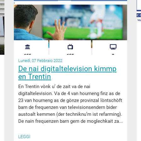
Lunedì, 07 Febbraio 2022
De nai digitaltelevision kimmp
en Trentin
En Trentin vònk u’ de zait va de nai
digitaltelevision. Va de 4 van hourneng finz as de
23 van hourneng as de gònze provinzal lòntschòft
barn de frequenzen van televisionsendern bider
austoalt kemmen (der techniknu’m ist refarming).
De nain frequenzen barn gem de moglechkait za...
LEGGI