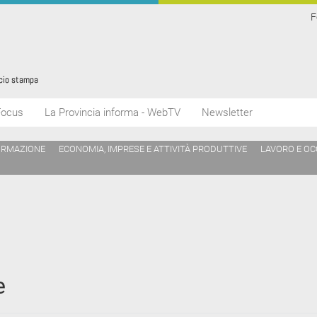
F
Focus
La Provincia informa - WebTV
Newsletter
ORMAZIONE
ECONOMIA, IMPRESE E ATTIVITÀ PRODUTTIVE
LAVORO E O
e