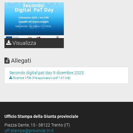
Visualizza
Allegati
Secondo digital pat day 9 dicembre 2025
Scarica il file
(File application/pdf 1,07 MB)
Ufficio Stampa della Giunta provinciale
Piazza Dante, 15 - 38122 Trento (IT)
uff.stampa@provincia.tn.it