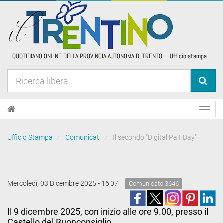
Toggl
navig
Ufficio Stampa
Comunicati
Il secondo "Digital PaT Day"
Mercoledì, 03 Dicembre 2025 - 16:07
Comunicato 3646
Il 9 dicembre 2025, con inizio alle ore 9.00, presso il
Castello del Buonconsiglio