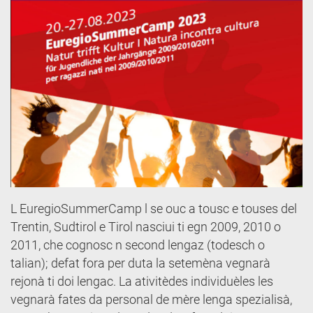
L EuregioSummerCamp l se ouc a tousc e touses del
Trentin, Sudtirol e Tirol nasciui ti egn 2009, 2010 o
2011, che cognosc n second lengaz (todesch o
talian); defat fora per duta la setemèna vegnarà
rejonà ti doi lengac. La ativitèdes individuèles les
vegnarà fates da personal de mère lenga spezialisà,