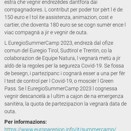
estra che vegnir endrezèdes dantfora dai
compagnadores. L contribut per poder tor pèrt l é de
150 euro e l tol ite assistenza, animazion, cost e
cartier, che doventa 180 euro se se cogn sumèr ence l
viac compagnà a jir e vegnir de outa.
L EuregioSummerCamp 2023, endrezà dal ofize
comun del Euregio Tirol, Sudtirol e Trentin, co la
colaborazion de Equipe Natura, l vegnarà metù a jir
aldò de la regoles per la segureza Covid-19. Se fossa
de besegn, i partezipanc i cognarà esser a una per fèr
l test de control per l Covid-19, o moscièr l Green
Pass. Se l EuregioSummerCamp 2023 l cognessa
vegnir descancelà a l ultim a cajon de na emergenza
sanitèra, la quota de partezipazion la vegnarà data de
outa.
Per informazions:
https://www.europaregion.info/it/summercamp/