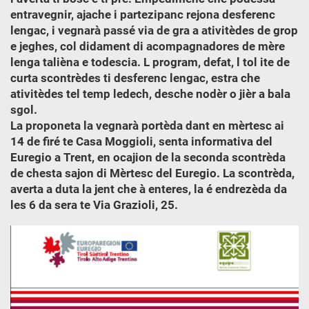
entravegnir, ajache i partezipanc rejona desferenc
lengac, i vegnarà passé via de gra a ativitèdes de grop
e jeghes, col didament di acompagnadores de mère
lenga talièna e todescia. L program, defat, l tol ite de
curta scontrèdes ti desferenc lengac, estra che
ativitèdes tel temp ledech, desche nodèr o jièr a bala
sgol.
La proponeta la vegnarà portèda dant en mèrtesc ai
14 de firé te Casa Moggioli, senta informativa del
Euregio a Trent, en ocajion de la seconda scontrèda
de chesta sajon di Mèrtesc del Euregio. La scontrèda,
averta a duta la jent che à enteres, la é endrezèda da
les 6 da sera te Via Grazioli, 25.