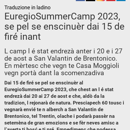
Traduzione in ladino
EuregioSummerCamp 2023,
se pel se enscinuèr dai 15 de
firé inant
L camp l é stat endrezà anter i 20 e i 27
de aost a San Valantin de Brentonico.
En mèrtesc che vegn te Casa Moggioli
vegn portà dant la scomenzadiva
Dai 15 de firé se pel se enscinuèr al
EuregioSummerCamp 2023, che chest an l é stat
endrezà dai 20 ai 27 de aost e che, aldò da la
tradizion, l rejonarà de natura. Presciapech 60 tousc i
vegnarà envié te n alberch a San Valantin de
Brentonico, tel Trentin, olache i podarà passèr na
setemèna de gran emozions e se fèr neves amisc a
l’averta ti bosć e ti pré. Empedimenc che podessa