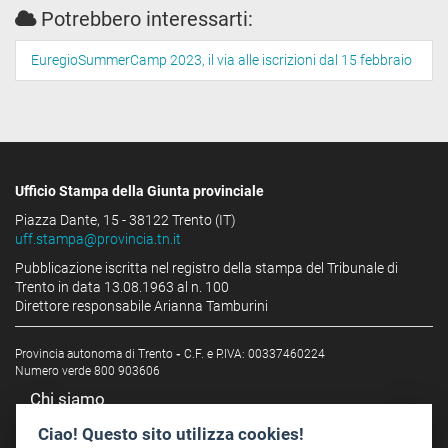
Potrebbero interessarti:
EuregioSummerCamp 2023, il via alle iscrizioni dal 15 febbraio
Ufficio Stampa della Giunta provinciale
Piazza Dante, 15 - 38122 Trento (IT)
uff.stampa@provincia.tn.it
Pubblicazione iscritta nel registro della stampa del Tribunale di
Trento in data 13.08.1963 al n. 100
Direttore responsabile Arianna Tamburini
Provincia autonoma di Trento
-
C.F. e P.IVA: 00337460224
Numero verde 800 903606
Chi siamo
Redazione
Ciao! Questo sito utilizza cookies!