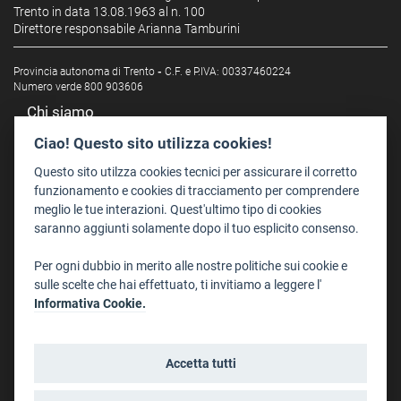
Trento in data 13.08.1963 al n. 100
Direttore responsabile Arianna Tamburini
Provincia autonoma di Trento
-
C.F. e P.IVA: 00337460224
Numero verde 800 903606
Chi siamo
Redazione
Ciao! Questo sito utilizza cookies!
Staff
Questo sito utilzza cookies tecnici per assicurare il corretto
Format - Centro Audiovisivi
funzionamento e cookies di tracciamento per comprendere
meglio le tue interazioni. Quest'ultimo tipo di cookies
Trentino Film Commission
saranno aggiunti solamente dopo il tuo esplicito consenso.
Contatti
Per ogni dubbio in merito alle nostre politiche sui cookie e
Dove Siamo
sulle scelte che hai effettuato, ti invitiamo a leggere l'
Struttura di riferimento
Informativa Cookie.
Scrivici
Informazioni legali
Accetta tutti
Note legali