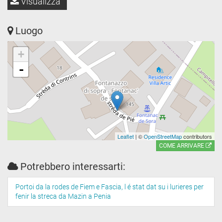
Visualizza
Luogo
+
-
Leaflet
| ©
OpenStreetMap
contributors
COME ARRIVARE
Potrebbero interessarti:
Portoi da la rodes de Fiem e Fascia, l é stat dat su i lurieres per
fenir la streca da Mazin a Penia