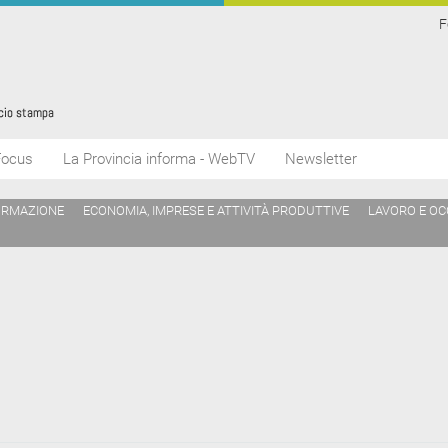
F
Focus
La Provincia informa - WebTV
Newsletter
ORMAZIONE
ECONOMIA, IMPRESE E ATTIVITÀ PRODUTTIVE
LAVORO E O