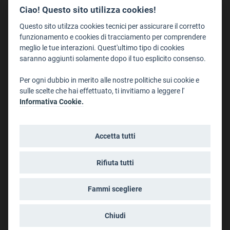
Redazione
Ciao! Questo sito utilizza cookies!
Staff
Questo sito utilzza cookies tecnici per assicurare il corretto
Format - Centro Audiovisivi
funzionamento e cookies di tracciamento per comprendere
meglio le tue interazioni. Quest'ultimo tipo di cookies
Trentino Film Commission
saranno aggiunti solamente dopo il tuo esplicito consenso.
Contatti
Per ogni dubbio in merito alle nostre politiche sui cookie e
Dove Siamo
sulle scelte che hai effettuato, ti invitiamo a leggere l'
Struttura di riferimento
Informativa Cookie.
Scrivici
Informazioni legali
Accetta tutti
Note legali
Privacy
Rifiuta tutti
Informativa privacy riprese conferenze
Social media policy
Fammi scegliere
Info cookies
Dichiarazione di accessibilità
Chiudi