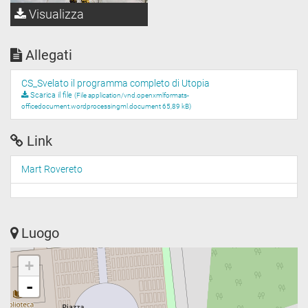
Visualizza
Allegati
CS_Svelato il programma completo di Utopia
Scarica il file
(File application/vnd.openxmlformats-
officedocument.wordprocessingml.document 65,89 kB)
Link
Mart Rovereto
Luogo
+
-