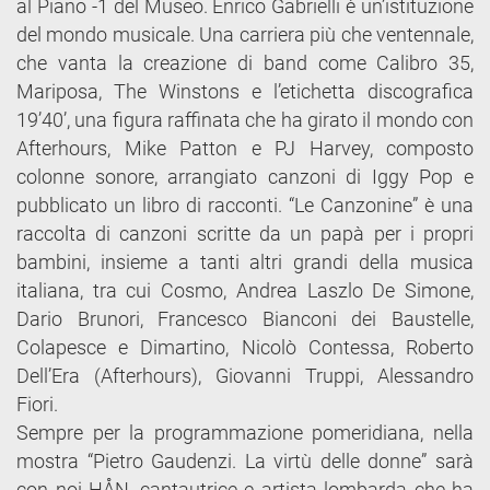
al Piano -1 del Museo. Enrico Gabrielli è un’istituzione
del mondo musicale. Una carriera più che ventennale,
che vanta la creazione di band come Calibro 35,
Mariposa, The Winstons e l’etichetta discografica
19’40’, una figura raffinata che ha girato il mondo con
Afterhours, Mike Patton e PJ Harvey, composto
colonne sonore, arrangiato canzoni di Iggy Pop e
pubblicato un libro di racconti. “Le Canzonine” è una
raccolta di canzoni scritte da un papà per i propri
bambini, insieme a tanti altri grandi della musica
italiana, tra cui Cosmo, Andrea Laszlo De Simone,
Dario Brunori, Francesco Bianconi dei Baustelle,
Colapesce e Dimartino, Nicolò Contessa, Roberto
Dell’Era (Afterhours), Giovanni Truppi, Alessandro
Fiori.
Sempre per la programmazione pomeridiana, nella
mostra “Pietro Gaudenzi. La virtù delle donne” sarà
con noi HÅN, cantautrice e artista lombarda che ha