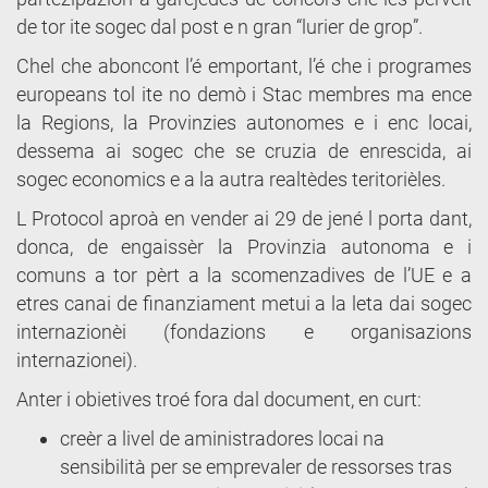
de tor ite sogec dal post e n gran “lurier de grop”.
Chel che aboncont l’é emportant, l’é che i programes
europeans tol ite no demò i Stac membres ma ence
la Regions, la Provinzies autonomes e i enc locai,
dessema ai sogec che se cruzia de enrescida, ai
sogec economics e a la autra realtèdes teritorièles.
L Protocol aproà en vender ai 29 de jené l porta dant,
donca, de engaissèr la Provinzia autonoma e i
comuns a tor pèrt a la scomenzadives de l’UE e a
etres canai de finanziament metui a la leta dai sogec
internazionèi (fondazions e organisazions
internazionei).
Anter i obietives troé fora dal document, en curt:
creèr a livel de aministradores locai na
sensibilità per se emprevaler de ressorses tras