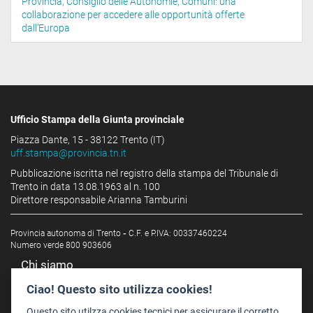
Provincia, Consiglio delle Autonomie, Comuni: una
collaborazione per accedere alle opportunità offerte
dall’Europa
Ufficio Stampa della Giunta provinciale
Piazza Dante, 15 - 38122 Trento (IT)
uff.stampa@provincia.tn.it
Pubblicazione iscritta nel registro della stampa del Tribunale di
Trento in data 13.08.1963 al n. 100
Direttore responsabile Arianna Tamburini
Provincia autonoma di Trento
-
C.F. e P.IVA: 00337460224
Numero verde 800 903606
Chi siamo
Redazione
Ciao! Questo sito utilizza cookies!
Staff
Questo sito utilzza cookies tecnici per assicurare il corretto