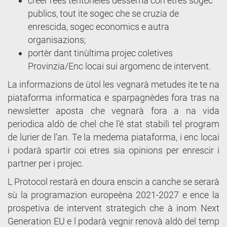
creèr rees teritorièles dessema con etres sogec
publics, tout ite sogec che se cruzia de
enrescida, sogec economics e autra
organisazions;
portèr dant tinùltima projec coletives
Provinzia/Enc locai sui argomenc de intervent.
La informazions de ùtol les vegnarà metudes ite te na
piataforma informatica e sparpagnèdes fora tras na
newsletter aposta che vegnarà fora a na vida
periodica aldò de chel che l’é stat stabilì tel program
de lurier de l’an. Te la medema piataforma, i enc locai
i podarà spartir coi etres sia opinions per enrescir i
partner per i projec.
L Protocol restarà en doura enscin a canche se serarà
sù la programazion europeèna 2021-2027 e ence la
prospetiva de intervent strategich che à inom Next
Generation EU e l podarà vegnir renovà aldò del temp