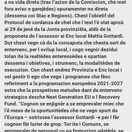
a na vida direta (tras l’azion de la Comiscion, che met
fora avisc e garejèdes) opuramenter no direta
(dessema coi Stac e Regions). Chest l’obietif del
Protocol de cordanza de chel che l test l’é stat aproà
ai 29 de jené da la Jonta provinzièla, aldò de la
proponeta de l’assessor ai Enc locai Mattia Gottardi.
Dut chest vegn cà da la consaputa che chesta sort de
entervenc, per l svilup local, i cogn vegnir dezidui
tolan ite la realtèdes enteressèdes e spartian
dessema i obietives, i strumenc, la modalitèdes de
esecuzion. Con chest endrez Provinzia e Enc locai i
vel gestir ti egn che vegn i programes che fèsc
referiment a la programazion europeèna 2021-2027
estra che la prospetives metudes dant da entervenc
strategics desche Next Generation EU o l Recovery
Fund. “Cognon se enjignèr a se emprevaler miec che
l’é meso de la oportunitèdes che ne vegn sport da
l’Europa – sotrissea l’assessor Gottardi -e per l fèr
cognon fèr lurier de grop. Tor ite i Comuns, se
emprevaler de personal co na formazion adatèda, se