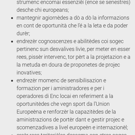
strumenc encomai essenzièi (ence se senestres)
desche chi europeans;
mantegnir agiornèdes a dò a dò la informazions
en cont de oportunità che l’é a la leta e da poder
durèr;
endrezèr cognoscenzes e abilitèdes coi sogec
pertinenc sun desvalives livìe, per meter en esser
rees, pissèr intervenc, tor pèrt a la projetazion e a
la metuda en doura de proponetes de projec
inovatives;
endrezèr momenc de sensibilisazion e
formazion per i aministradores e per i
operadores di Enc locai en referiment a la
oportunitèdes che vegn sport da l’Union
Europeèna e renforzèr la capazitèdes de la
aministrazions de portèr dant e gestir projec e
scomenzadives a livel europeèn e internazionèl;