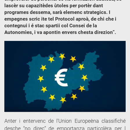
lascèr su capazitèdes ùtoles per portèr dant
programes dessema, sarà elemenc strategics. I
empegnes scric ite tel Protocol aproà, de chi che i
contegnui i é stac spartii col Consei de la
Autonomìes, i va apontin envers chesta direzion”.
Anter i entervenc de l’Union Europeèna classifiché
desche “no direc” de emportanza particolèra per l