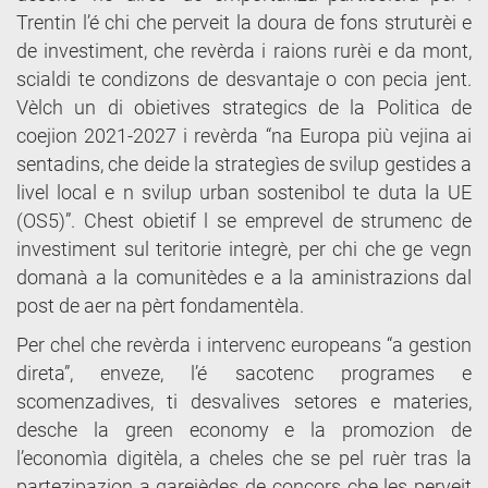
Trentin l’é chi che perveit la doura de fons struturèi e
de investiment, che revèrda i raions rurèi e da mont,
scialdi te condizons de desvantaje o con pecia jent.
Vèlch un di obietives strategics de la Politica de
coejion 2021-2027 i revèrda “na Europa più vejina ai
sentadins, che deide la strategìes de svilup gestides a
livel local e n svilup urban sostenibol te duta la UE
(OS5)”. Chest obietif l se emprevel de strumenc de
investiment sul teritorie integrè, per chi che ge vegn
domanà a la comunitèdes e a la aministrazions dal
post de aer na pèrt fondamentèla.
Per chel che revèrda i intervenc europeans “a gestion
direta”, enveze, l’é sacotenc programes e
scomenzadives, ti desvalives setores e materies,
desche la green economy e la promozion de
l’economìa digitèla, a cheles che se pel ruèr tras la
partezipazion a garejèdes de concors che les perveit