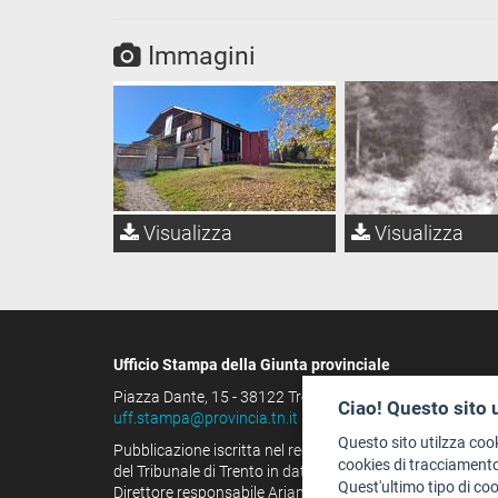
Immagini
Visualizza
Visualizza
Ufficio Stampa della Giunta provinciale
Piazza Dante, 15 - 38122 Trento (IT)
Ciao! Questo sito 
uff.stampa@provincia.tn.it
Questo sito utilzza coo
Pubblicazione iscritta nel registro della stampa
cookies di tracciamento
del Tribunale di Trento in data 13.08.1963 al n. 100
Quest'ultimo tipo di co
Direttore responsabile Arianna Tamburini