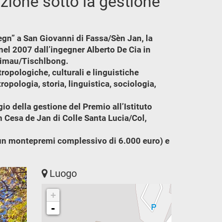
zione sotto la gestione
cegn” a San Giovanni di Fassa/Sèn Jan, la
nel 2007 dall’ingegner Alberto De Cia in
 Timau/Tischlbong.
ntropologiche, culturali e linguistiche
ropologia, storia, linguistica, sociologia,
io della gestione del Premio all’Istituto
n Cesa de Jan di Colle Santa Lucia/Col,
r un montepremi complessivo di 6.000 euro) e
Luogo
+
-