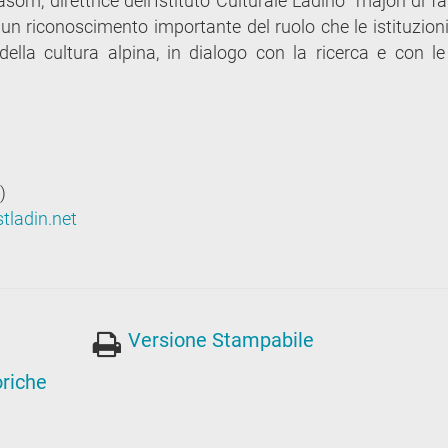
asom, direttrice dell’Istituto Culturale Ladino “majon di f
n riconoscimento importante del ruolo che le istituzioni
ella cultura alpina, in dialogo con la ricerca e con l
)
tladin.net
Versione Stampabile
oriche