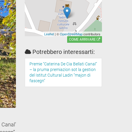
Leaflet
| ©
OpenStreetMap
contributors
COME ARRIVARE
Potrebbero interessarti:
Premie “Caterina De Cia Bellati Canal”
– la pruma premiazion sot la gestion
del Istitut Cultural Ladin “majon di
fascegn”
 Canal’