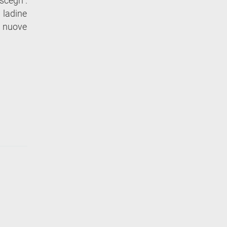
ascegn”.
 ladine
e nuove