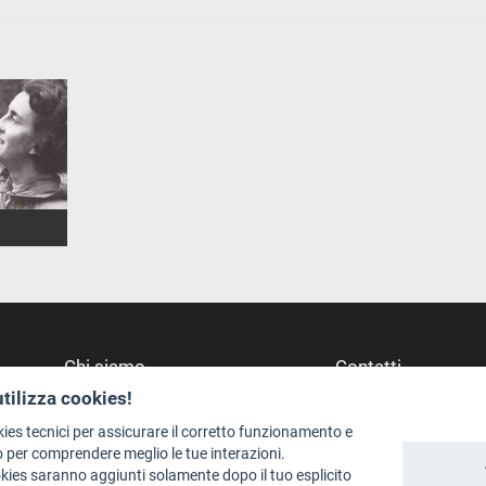
Chi siamo
Contatti
utilizza cookies!
Redazione
Dove Siamo
Staff
Struttura di riferime
kies tecnici per assicurare il corretto funzionamento e
 per comprendere meglio le tue interazioni.
Format - Centro Audiovisivi
Scrivici
okies saranno aggiunti solamente dopo il tuo esplicito