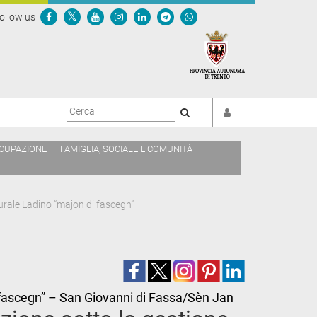
ollow us
Cerca
CCUPAZIONE
FAMIGLIA, SOCIALE E COMUNITÀ
turale Ladino “majon di fascegn”
i fascegn” – San Giovanni di Fassa/Sèn Jan