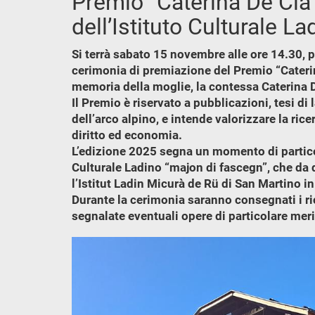
Premio “Caterina De Cia 
dell’Istituto Culturale L
Si terrà sabato 15 novembre alle ore 14.30, p
cerimonia di premiazione del Premio “Caterin
memoria della moglie, la contessa Caterina D
Il Premio è riservato a pubblicazioni, tesi di 
dell’arco alpino, e intende valorizzare la ric
diritto ed economia.
L’edizione 2025 segna un momento di particola
Culturale Ladino “majon di fascegn”, che da q
l’Istitut Ladin Micurà de Rü di San Martino i
Durante la cerimonia saranno consegnati i ri
segnalate eventuali opere di particolare merit