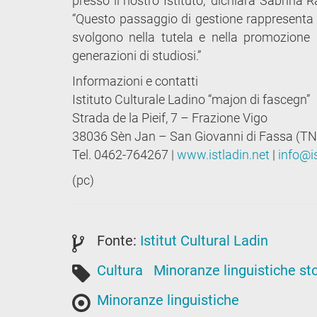
presso il nostro Istituto,” dichiara Sabrina R
“Questo passaggio di gestione rappresenta u
svolgono nella tutela e nella promozione d
generazioni di studiosi.”
Informazioni e contatti
Istituto Culturale Ladino “majon di fascegn”
Strada de la Pieif, 7 – Frazione Vigo
38036 Sèn Jan – San Giovanni di Fassa (TN
Tel. 0462-764267 |
www.istladin.net
|
info@is
(pc)
Fonte:
Istitut Cultural Ladin
Cultura
Minoranze linguistiche st
Minoranze linguistiche