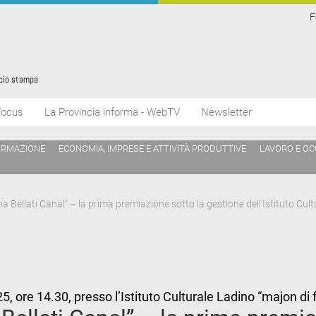
F
Focus
La Provincia informa - WebTV
Newsletter
ORMAZIONE
ECONOMIA, IMPRESE E ATTIVITÀ PRODUTTIVE
LAVORO E O
a Bellati Canal” – la prima premiazione sotto la gestione dell’Istituto Cul
 ore 14.30, presso l’Istituto Culturale Ladino “majon d