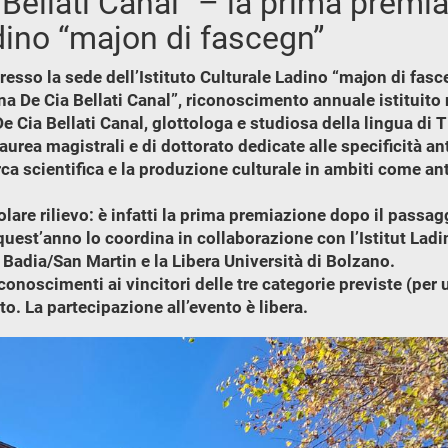
Bellati Canal” – la prima premia
adino “majon di fascegn”
resso la sede dell’Istituto Culturale Ladino “majon di fas
a De Cia Bellati Canal”, riconoscimento annuale istituito 
e Cia Bellati Canal, glottologa e studiosa della lingua di
laurea magistrali e di dottorato dedicate alle specificità a
erca scientifica e la produzione culturale in ambiti come ant
re rilievo: è infatti la prima premiazione dopo il passagg
uest’anno lo coordina in collaborazione con l’Istitut Ladi
n Badia/San Martin e la Libera Università di Bolzano.
conoscimenti ai vincitori delle tre categorie previste (pe
o. La partecipazione all’evento è libera.