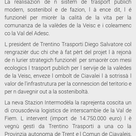
La realisazion de n sistem de trasport publich
modern, sostenìbol e de fazion, l à ence dit, l é
funzionèl per miorèr la calità de la vita per la
comunanza de la valèdes de la Veisc e i coleamenc
co la Val del Adesc.
L president de Trentino Trasporti Diego Salvatore col
rengrazièr duc chi che à fat pèrt del projet l à rejonà
de n lurier strategich funzionèl per smaorèr con mesi
ecologics l trasport publich per l servije de la valèdes
de la Veisc, enveze l ombolt de Ciavalei l à sotrissà l
valor de l'infrastrutura per la connescion del teritorio e
per n davegnir out a la sosteniboltà.
La neva Stazion Intermodèla la raprejenta coscita un
di crouscdevia logistics de interscambie de la Val de
Fiem. L intervent (import de 14.750.000 euro) l è
vegnù gestì da Trentino Trasporti a una co la
Provinzia autonoma de Trent e l Comun de Ciavaleis,