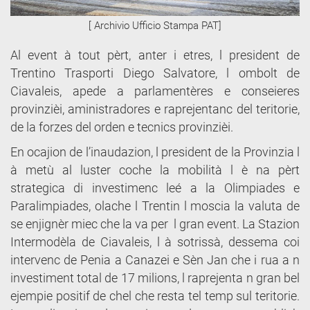
[ Archivio Ufficio Stampa PAT]
Al event à tout pèrt, anter i etres, l president de
Trentino Trasporti Diego Salvatore, l ombolt de
Ciavaleis, apede a parlamentères e conseieres
provinzièi, aministradores e raprejentanc del teritorie,
de la forzes del orden e tecnics provinzièi.
En ocajion de l’inaudazion, l president de la Provinzia l
à metù al luster coche la mobilità l è na pèrt
strategica di investimenc leé a la Olimpiades e
Paralimpiades, olache l Trentin l moscia la valuta de
se enjignèr miec che la va per l gran event. La Stazion
Intermodèla de Ciavaleis, l à sotrissà, dessema coi
intervenc de Penia a Canazei e Sèn Jan che i rua a n
investiment total de 17 milions, l raprejenta n gran bel
ejempie positif de chel che resta tel temp sul teritorie.