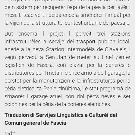
de n sistem per recuperèr l’ega de la pievia per lavèr i
mesi. L teac vert l deida ence a smendrèr l impat per
la vijion de la struttura tel contest urban e del paesaje.
Dut ensema l projet l perveit trei stazions
infrastruturèles a servije del trasport publich local:
apede a la neva Stazion Intermodèla de Ciavaleis, l
vegn pervedù a Sen Jan de meter su l nef zenter
logistich de Fascia, con piazal per la corieres e
distributores per l metan, e ence amò aldò l garage, la
berstot per la manutenzion e la infrastrutures per la
cèria eletrica; ta Penìa, tinùltima, l é stat programà de
smaorèr l garage atuèl, con doi pèrts neves e set
colonines per la cèria de la corieres eletriches.
Traduzion di Servijes Linguistics e Culturèi del
Comun general de Fascia
(cdt)