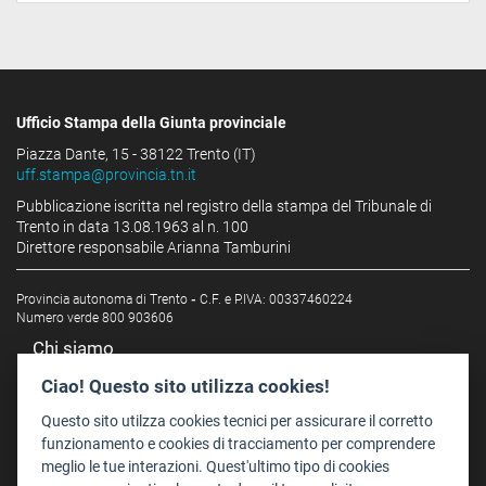
Ufficio Stampa della Giunta provinciale
Piazza Dante, 15 - 38122 Trento (IT)
uff.stampa@provincia.tn.it
Pubblicazione iscritta nel registro della stampa del Tribunale di
Trento in data 13.08.1963 al n. 100
Direttore responsabile Arianna Tamburini
Provincia autonoma di Trento
-
C.F. e P.IVA: 00337460224
Numero verde 800 903606
Chi siamo
Redazione
Ciao! Questo sito utilizza cookies!
Staff
Questo sito utilzza cookies tecnici per assicurare il corretto
Format - Centro Audiovisivi
funzionamento e cookies di tracciamento per comprendere
meglio le tue interazioni. Quest'ultimo tipo di cookies
Trentino Film Commission