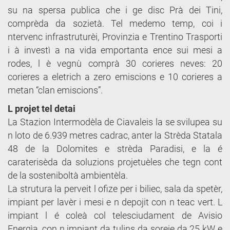
su na spersa publica che i ge disc Prà dei Tini,
comprèda da sozietà. Tel medemo temp, coi i
ntervenc infrastruturèi, Provinzia e Trentino Trasporti
i à investì a na vida emportanta ence sui mesi a
rodes, l è vegnù comprà 30 corieres neves: 20
corieres a eletrich a zero emiscions e 10 corieres a
metan “clan emiscions”.
L projet tel detai
La Stazion Intermodèla de Ciavaleis la se svilupea su
n loto de 6.939 metres cadrac, anter la Strèda Statala
48 de la Dolomites e strèda Paradisi, e la é
caraterisèda da soluzions projetuèles che tegn cont
de la sosteniboltà ambientèla.
La strutura la perveit l ofize per i biliec, sala da spetèr,
impiant per lavèr i mesi e n depojit con n teac vert. L
impiant l é coleà col telesciudament de Avisio
Energìa, con n impiant da tulins da soreie da 25 kW e