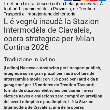
L nef hub l é stat descorì sot na bela gran nevera. À
tout pèrt l president de la Provinzia, de Trentino
Trasporti e i raprejentanc del teritorie
L é vegnù inaudà la Stazion
Intermodèla de Ciavaleis,
opera strategica per Milan
Cortina 2026
Traduzione in ladino
[Ladino] Na neva autostazion per l trasport publich,
integrèda con n gran piazal per i auti sot tera de
interscambie modal con 135 posć per i auti e da n
garage nef per 15 corieres de Trentino Trasporti,
fornida de stazions eletriches per ciarièr i mesi
eletrics neves a emiscions zero compré en previjion
del event olimpich e paralimpich. L é la Stazion
Intermodèla de Ciavaleis, una de la operes