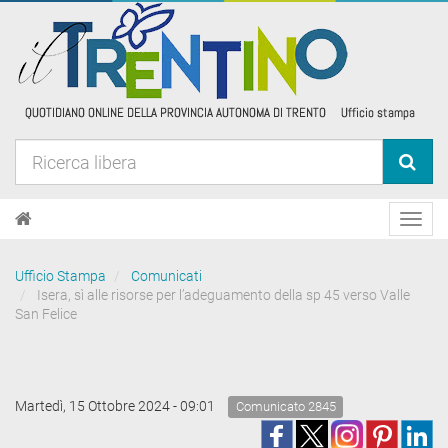
Toggl
navig
Ufficio Stampa
Comunicati
Isera, sì alle risorse per l’adeguamento della sp 45 verso Valle
San Felice
Martedì, 15 Ottobre 2024 - 09:01
Comunicato 2845