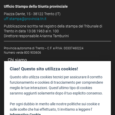
Ufficio Stampa della Giunta provinciale
Piazza Dante, 15 - 38122 Trento (IT)
uff.stampa@provincia.tn.it
Pubblicazione iscritta nel registro della stampa del Tribunale di
Trento in data 13.08.1963 al n. 100
Direttore responsabile Arianna Tamburini
Provincia autonoma di Trento
-
C.F. e P.IVA: 00337460224
Numero verde 800 903606
Chi siamo
Redazione
Ciao! Questo sito utilizza cookies!
Staff
Questo sito utilzza cookies tecnici per assicurare il corretto
Format - Centro Audiovisivi
funzionamento e cookies di tracciamento per comprendere
meglio le tue interazioni. Quest'ultimo tipo di cookies
Trentino Film Commission
saranno aggiunti solamente dopo il tuo esplicito consenso.
Contatti
Per ogni dubbio in merito alle nostre politiche sui cookie e
Dove Siamo
sulle scelte che hai effettuato, ti invitiamo a leggere l'
Struttura di riferimento
Informativa Cookie.