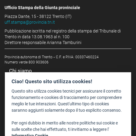
Ufficio Stampa della Giunta provinciale
Piazza Dante, 15 - 38122 Trento (IT)
uff.stampa@provincia.tn.it
Pubblicazione iscritta nel registro della stampa del Tribunale di
Trento in data 13.08.1963 al n. 100
Direttore responsabile Arianna Tamburini
Provincia autonoma di Trento
-
C.F. e P.IVA: 00337460224
Numero verde 800 903606
Chi siamo
Redazione
Ciao! Questo sito utilizza cookies!
Staff
Questo sito utilzza cookies tecnici per assicurare il corretto
Format - Centro Audiovisivi
funzionamento e cookies di tracciamento per comprendere
meglio le tue interazioni. Quest'ultimo tipo di cookies
Trentino Film Commission
saranno aggiunti solamente dopo il tuo esplicito consenso.
Contatti
Per ogni dubbio in merito alle nostre politiche sui cookie e
Dove Siamo
sulle scelte che hai effettuato, ti invitiamo a leggere l'
Struttura di riferimento
Informativa Cookie.