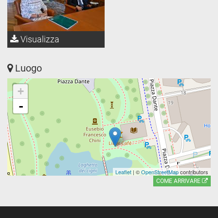
Visualizza
Luogo
+
-
Leaflet
| ©
OpenStreetMap
contributors
COME ARRIVARE