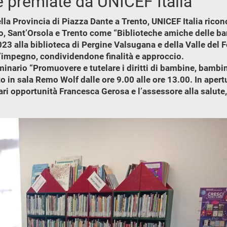
ne premiate da UNICEF Italia
lla Provincia di Piazza Dante a Trento, UNICEF Italia ricono
o, Sant’Orsola e Trento come “Biblioteche amiche delle ba
3 alla biblioteca di Pergine Valsugana e della Valle del F
l’impegno, condividendone finalità e approccio.
minario “Promuovere e tutelare i diritti di bambine, bambin
ato in sala Remo Wolf dalle ore 9.00 alle ore 13.00. In aper
e pari opportunità Francesca Gerosa e l’assessore alla salut