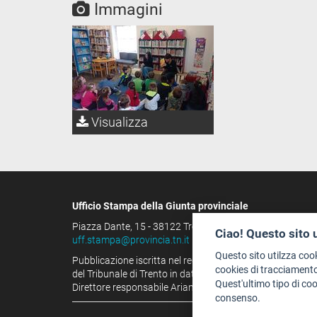
Immagini
Visualizza
Ufficio Stampa della Giunta provinciale
Piazza Dante, 15 - 38122 Trento (IT)
Ciao! Questo sito 
uff.stampa@provincia.tn.it
Questo sito utilzza coo
Pubblicazione iscritta nel registro della stampa
cookies di tracciamento
del Tribunale di Trento in data 13.08.1963 al n. 100
Quest'ultimo tipo di co
Direttore responsabile Arianna Tamburini
consenso.