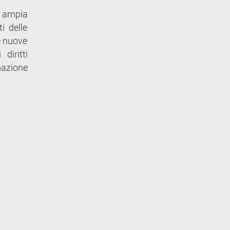
iù ampia
ti delle
le nuove
diritti
mazione