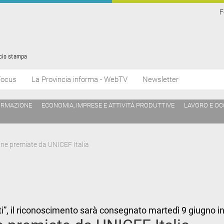
F
Focus
La Provincia informa - WebTV
Newsletter
ORMAZIONE
ECONOMIA, IMPRESE E ATTIVITÀ PRODUTTIVE
LAVORO E O
tine premiate da UNICEF Italia
i”, il riconoscimento sarà consegnato martedì 9 giugno 