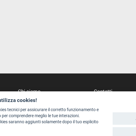
Chi siamo
Contatti
utilizza cookies!
Redazione
Dove Siamo
Staff
Struttura di riferime
kies tecnici per assicurare il corretto funzionamento e
 per comprendere meglio le tue interazioni.
Format - Centro Audiovisivi
Scrivici
okies saranno aggiunti solamente dopo il tuo esplicito
Trentino Film Commission