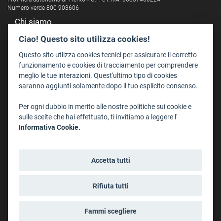
Numero verde 800 903606
Chi siamo
Redazione
Ciao! Questo sito utilizza cookies!
Staff
Questo sito utilzza cookies tecnici per assicurare il corretto
Format - Centro Audiovisivi
funzionamento e cookies di tracciamento per comprendere
meglio le tue interazioni. Quest'ultimo tipo di cookies
Trentino Film Commission
saranno aggiunti solamente dopo il tuo esplicito consenso.
Contatti
Per ogni dubbio in merito alle nostre politiche sui cookie e
Dove Siamo
sulle scelte che hai effettuato, ti invitiamo a leggere l'
Struttura di riferimento
Informativa Cookie.
Scrivici
Informazioni legali
Accetta tutti
Note legali
Privacy
Rifiuta tutti
Informativa privacy riprese conferenze
Social media policy
Fammi scegliere