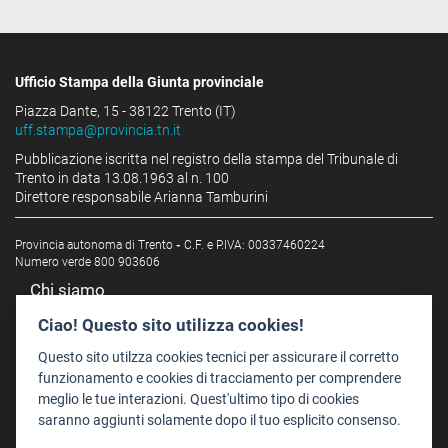
Ufficio Stampa della Giunta provinciale
Piazza Dante, 15 - 38122 Trento (IT)
uff.stampa@provincia.tn.it
Pubblicazione iscritta nel registro della stampa del Tribunale di
Trento in data 13.08.1963 al n. 100
Direttore responsabile Arianna Tamburini
Provincia autonoma di Trento
-
C.F. e P.IVA: 00337460224
Numero verde 800 903606
Chi siamo
Redazione
Ciao! Questo sito utilizza cookies!
Staff
Questo sito utilzza cookies tecnici per assicurare il corretto
Format - Centro Audiovisivi
funzionamento e cookies di tracciamento per comprendere
meglio le tue interazioni. Quest'ultimo tipo di cookies
Trentino Film Commission
saranno aggiunti solamente dopo il tuo esplicito consenso.
Contatti