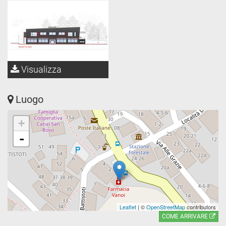
Visualizza
Luogo
+
-
Leaflet
| ©
OpenStreetMap
contributors
COME ARRIVARE