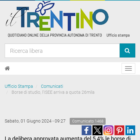
Toggl
navig
Ufficio Stampa
Comunicati
Borse di studio, l'ISEE arriva a quota 26mila
Sabato, 01 Giugno 2024 - 09:27
Comunicato 1468
La delibera approvata aumenta del 5,4% le borse di