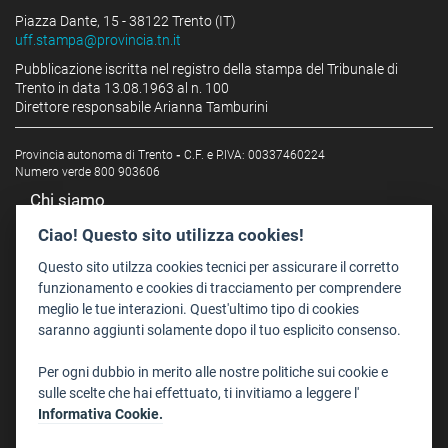
Piazza Dante, 15 - 38122 Trento (IT)
uff.stampa@provincia.tn.it
Pubblicazione iscritta nel registro della stampa del Tribunale di
Trento in data 13.08.1963 al n. 100
Direttore responsabile Arianna Tamburini
Provincia autonoma di Trento
-
C.F. e P.IVA: 00337460224
Numero verde 800 903606
Chi siamo
Redazione
Ciao! Questo sito utilizza cookies!
Staff
Questo sito utilzza cookies tecnici per assicurare il corretto
Format - Centro Audiovisivi
funzionamento e cookies di tracciamento per comprendere
meglio le tue interazioni. Quest'ultimo tipo di cookies
Trentino Film Commission
saranno aggiunti solamente dopo il tuo esplicito consenso.
Contatti
Per ogni dubbio in merito alle nostre politiche sui cookie e
Dove Siamo
sulle scelte che hai effettuato, ti invitiamo a leggere l'
Struttura di riferimento
Informativa Cookie.
Scrivici