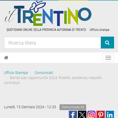
Toggl
navig
Ufficio Stampa
Comunicati
Bando pari opportunità 2024: finalità, scadenze, requisiti,
contributi
Lunedì, 15 Gennaio 2024 - 12:33
Comunicato 63