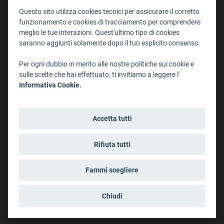
Staff
Questo sito utilzza cookies tecnici per assicurare il corretto
Format - Centro Audiovisivi
funzionamento e cookies di tracciamento per comprendere
meglio le tue interazioni. Quest'ultimo tipo di cookies
Trentino Film Commission
saranno aggiunti solamente dopo il tuo esplicito consenso.
Contatti
Per ogni dubbio in merito alle nostre politiche sui cookie e
Dove Siamo
sulle scelte che hai effettuato, ti invitiamo a leggere l'
Struttura di riferimento
Informativa Cookie.
Scrivici
Informazioni legali
Accetta tutti
Note legali
Privacy
Rifiuta tutti
Informativa privacy riprese conferenze
Social media policy
Fammi scegliere
Info cookies
Dichiarazione di accessibilità
Chiudi