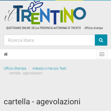
Toggl
navig
Ufficio Stampa
Adesso o mai più Testi
cartella - agevolazioni
cartella - agevolazioni