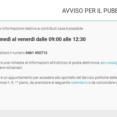
AVVISO PER IL PUB
i informazione relativa ai contributi casa è possibile:
unedì al venerdì dalle 09:00 alle 12:30
attare il numero
0461 492713
are una richiesta di informazioni all'indirizzo di posta elettronica
serv.casa@
ere richiamati;
are un appuntamento per accedere allo sportello del Servizio politiche dell
si n. 9, 1° piano, da prenotare al seguente
calendario
o da concordare a