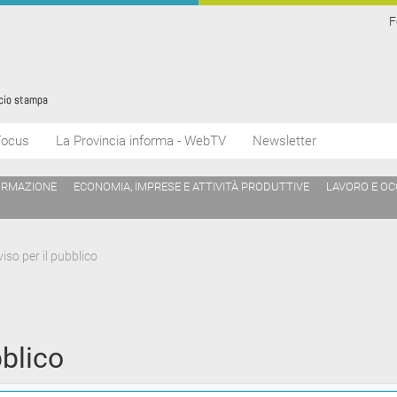
F
Focus
La Provincia informa - WebTV
Newsletter
ORMAZIONE
ECONOMIA, IMPRESE E ATTIVITÀ PRODUTTIVE
LAVORO E O
iso per il pubblico
bblico