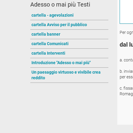
Adesso o mai più Testi
cartella - agevolazioni
cartella Avviso per il pubblico
Per ogn
cartella banner
dal l
cartella Comunicati
cartella Interventi
a. cont
Introduzione "Adesso o mai più"
b. invi
Un paesaggio virtuoso e vivibile crea
per ess
reddito
c. fiss
Romagno