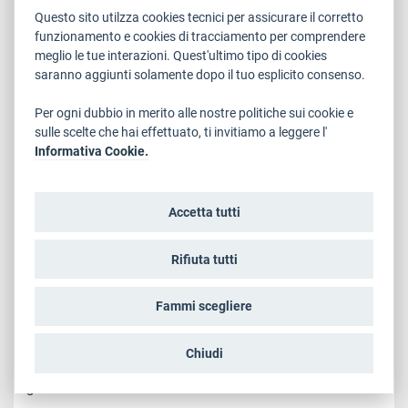
Questo sito utilzza cookies tecnici per assicurare il corretto
funzionamento e cookies di tracciamento per comprendere
meglio le tue interazioni. Quest'ultimo tipo di cookies
saranno aggiunti solamente dopo il tuo esplicito consenso.
Per ogni dubbio in merito alle nostre politiche sui cookie e
sulle scelte che hai effettuato, ti invitiamo a leggere l'
Informativa Cookie.
Sabato, 04 Febbraio 2017
Un corso a Bruxelles su Istituzioni e
Accetta tutti
Politiche dell'Unione europea per i
giovani dell'Euregio
Rifiuta tutti
Per il settimo anno consecutivo, la Rappresentanza della
Fammi scegliere
Regione europea Tirolo – Alto Adige – Trentino propone
l’Alpeuregio Summer School in Istituzioni e Politiche
dell’Unione europea. Il corso di studi, che si terrà a
Chiudi
Bruxelles dal 3 al 13 luglio 2017, si rivolge a trenta
giovani...