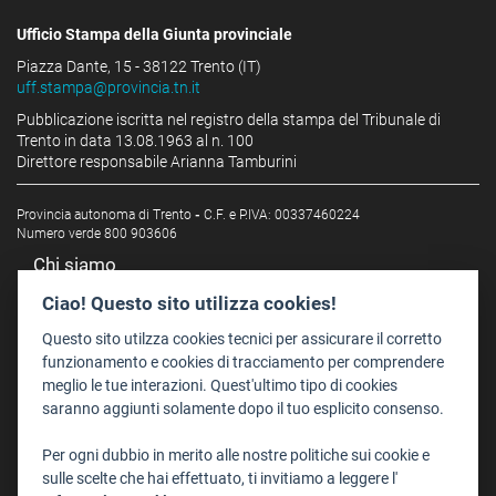
Ufficio Stampa della Giunta provinciale
Piazza Dante, 15 - 38122 Trento (IT)
uff.stampa@provincia.tn.it
Pubblicazione iscritta nel registro della stampa del Tribunale di
Trento in data 13.08.1963 al n. 100
Direttore responsabile Arianna Tamburini
Provincia autonoma di Trento
-
C.F. e P.IVA: 00337460224
Numero verde 800 903606
Chi siamo
Redazione
Ciao! Questo sito utilizza cookies!
Staff
Questo sito utilzza cookies tecnici per assicurare il corretto
Format - Centro Audiovisivi
funzionamento e cookies di tracciamento per comprendere
meglio le tue interazioni. Quest'ultimo tipo di cookies
Trentino Film Commission
saranno aggiunti solamente dopo il tuo esplicito consenso.
Contatti
Per ogni dubbio in merito alle nostre politiche sui cookie e
Dove Siamo
sulle scelte che hai effettuato, ti invitiamo a leggere l'
Struttura di riferimento