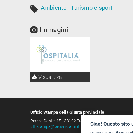
Ambiente
Turismo e sport
Immagini
Visualizza
Ufficio Stampa della Giunta provinciale
Piazza Dante, 15 - 38122 Trento (IT)
Ciao! Questo sito 
uff.stampa@provincia.tn.it