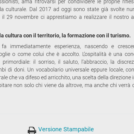
ssionisti, ama ritrovarsi per condividere le proprie rifles
da culturale. Dal 2017 ad oggi sono state già svolte n
 e il 29 novembre ci apprestiamo a realizzare il nostro 
la cultura con il territorio, la formazione con il turismo.
Ne fa immediatamente esperienza, nascendo e cresce
lie o come colui che è accolto. L’ospitalità è una con
rimordiale: il sorriso, il saluto, l’abbraccio, la discrezi
cambi di doni. Un vocabolario universale eppure locale, con
ale che va difeso ed arricchito, una scelta della direzione i
ospitare non solo chi viene da altrove, ma anche chi verrà 
Versione Stampabile