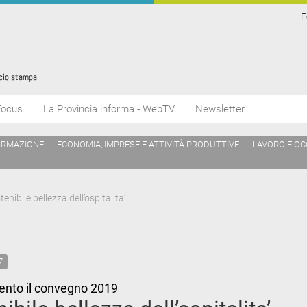
F
Focus
La Provincia informa - WebTV
Newsletter
ORMAZIONE
ECONOMIA, IMPRESE E ATTIVITÀ PRODUTTIVE
LAVORO E O
enibile bellezza dell’ospitalita’
7
ento il convegno 2019