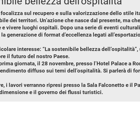
ibile bellezza dell’ospitalita’
 focalizza sul recupero e sulla valorizzazione dello stile it
bile dei territori. Un’azione che nasce dal presente, ma c
 vivere luoghi ospitali. Dopo una serie di eventi culturali r
 la generazione di format d’eccellenza legati all’esportazion
olare interesse: “La sostenibile bellezza dell’ospitalità”,
re il futuro del nostro Paese.
la prima giornata, il 28 novembre, presso l’Hotel Palace a 
dimento diffuso sui temi dell’ospitalità. Si parlerà di fo
 i lavori verranno ripresi presso la Sala Falconetto e il P
imensione e il governo dei flussi turistici.