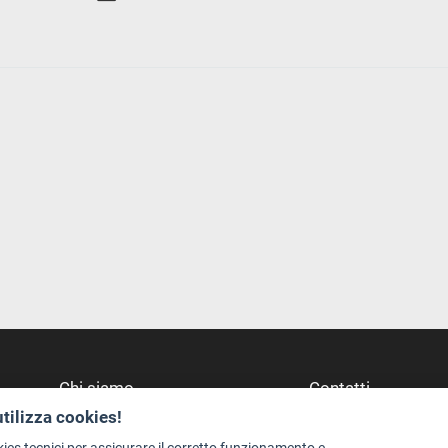
Chi siamo
Contatti
utilizza cookies!
Redazione
Dove Siamo
Staff
Struttura di riferime