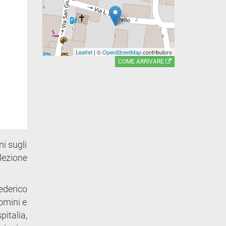
Leaflet
| ©
OpenStreetMap
contributors
COME ARRIVARE
ni sugli
elezione
ederico
omini e
italia,