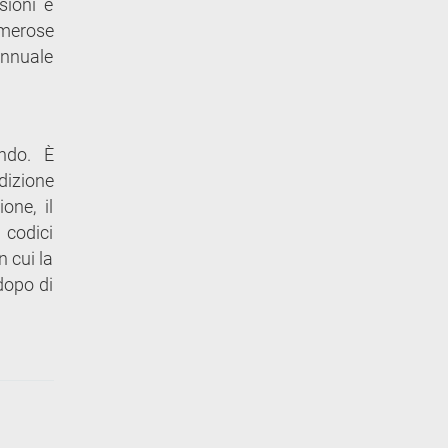
sioni e
umerose
annuale
ndo. È
dizione
one, il
 codici
n cui la
dopo di