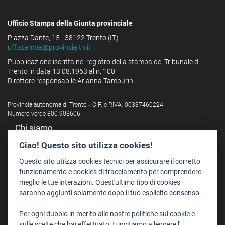
Ufficio Stampa della Giunta provinciale
Piazza Dante, 15 - 38122 Trento (IT)
uff.stampa@provincia.tn.it
Pubblicazione iscritta nel registro della stampa del Tribunale di
Trento in data 13.08.1963 al n. 100
Direttore responsabile Arianna Tamburini
Provincia autonoma di Trento
-
C.F. e P.IVA: 00337460224
Numero verde 800 903606
Chi siamo
Redazione
Ciao! Questo sito utilizza cookies!
Staff
Questo sito utilzza cookies tecnici per assicurare il corretto
Format - Centro Audiovisivi
funzionamento e cookies di tracciamento per comprendere
meglio le tue interazioni. Quest'ultimo tipo di cookies
Trentino Film Commission
saranno aggiunti solamente dopo il tuo esplicito consenso.
Contatti
Per ogni dubbio in merito alle nostre politiche sui cookie e
Dove Siamo
sulle scelte che hai effettuato, ti invitiamo a leggere l'