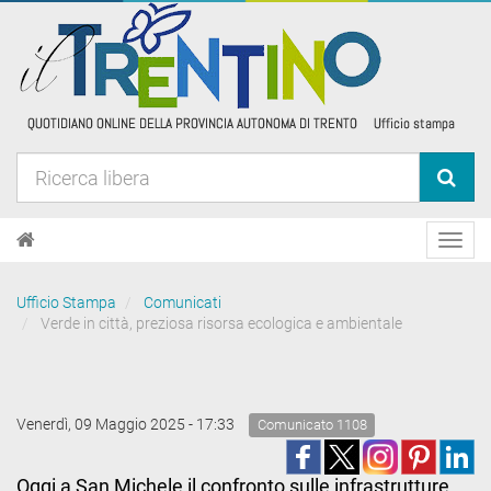
Toggl
navig
Ufficio Stampa
Comunicati
Verde in città, preziosa risorsa ecologica e ambientale
Venerdì, 09 Maggio 2025 - 17:33
Comunicato 1108
Oggi a San Michele il confronto sulle infrastrutture