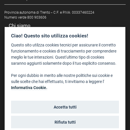
Provincia autonoma di Trento
-
C.F. e P.IVA: 00337460224
Numero verde 800 903606
Chi siamo
Redazione
Ciao! Questo sito utilizza cookies!
Staff
Questo sito utilzza cookies tecnici per assicurare il corretto
Format - Centro Audiovisivi
funzionamento e cookies di tracciamento per comprendere
meglio le tue interazioni. Quest'ultimo tipo di cookies
Trentino Film Commission
saranno aggiunti solamente dopo il tuo esplicito consenso.
Contatti
Per ogni dubbio in merito alle nostre politiche sui cookie e
Dove Siamo
sulle scelte che hai effettuato, ti invitiamo a leggere l'
Struttura di riferimento
Informativa Cookie.
Scrivici
Informazioni legali
Accetta tutti
Note legali
Privacy
Rifiuta tutti
Informativa privacy riprese conferenze