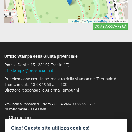
Leaflet
| ©
OpenStreetMap
contributors
COME ARRIVARE
Ufficio Stampa della Giunta provinciale
Piazza Dante, 15 - 38122 Trento (IT)
uff.stampa@provincia.tn.it
Pubblicazione iscritta nel registro della stampa del Tribunale di
Trento in data 13.08.1963 al n. 100
Direttore responsabile Arianna Tamburini
Provincia autonoma di Trento
-
C.F. e P.IVA: 00337460224
Numero verde 800 903606
Chi siamo
Redazione
Ciao! Questo sito utilizza cookies!