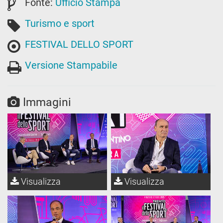
Fonte:
Ufficio Stampa
Turismo e sport
FESTIVAL DELLO SPORT
Versione Stampabile
Immagini
Visualizza
Visualizza