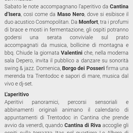
Sabato le note accompagnano l’aperitivo da
Cantina
d’Isera
, così come da
Maso Nero
, dove si esibisce il
duo acustico Cosmopolitan. Da
Monfort
, tra i profumi
di brace e mosti in fermentazione, gli ospiti potranno
godersi una serata conviviale sul prato
accompagnati da musica, bollicine di montagna e
bbq. Chiude la giornata
Valentini
che, nella moderna
sala Depero, invita il pubblico a danzare su sonorità
swing & jazz. Domenica,
Borgo dei Posseri
firma una
merenda tra Trentodoc e sapori di mare, musica dal
vivo e dj-set.
L'aperitivo
Aperitivi panoramici, percorsi sensoriali e
abbinamenti originali animano il calendario di
appuntamenti di Trentodoc in Cantina che prende
avvio da venerdì, quando
Cantina di Riva
accoglie gli
ospiti sulla terrazza Itas nel quartiere Le Albere di