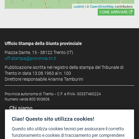
Leaflet
| ©
OpenStreetMap
contributors
COME ARRIVARE
Ufficio Stampa della Giunta provinciale
Piazza Dante, 15 - 38122 Trento (IT)
uff.stampa@provincia.tn.it
Pubblicazione iscritta nel registro della stampa del Tribunale di
Trento in data 13.08.1963 al n. 100
Direttore responsabile Arianna Tamburini
Provincia autonoma di Trento
-
C.F. e P.IVA: 00337460224
Numero verde 800 903606
Chi siamo
Redazione
Ciao! Questo sito utilizza cookies!
Staff
Questo sito utilzza cookies tecnici per assicurare il corretto
Format - Centro Audiovisivi
funzionamento e cookies di tracciamento per comprendere