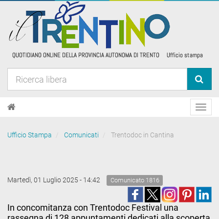
Toggl
navig
Ufficio Stampa
Comunicati
Trentodoc in Cantina
Martedì, 01 Luglio 2025 - 14:42
Comunicato 1816
In concomitanza con Trentodoc Festival una
rassegna di 128 appuntamenti dedicati alla scoperta