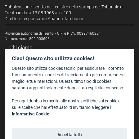
Pubblicazione iscritta nel registro della stampa del Tribunale di
Trento in data 13.08.1963 al n. 100
Direttore responsabile Arianna Tamburini
Provincia autonoma di Trento
-
C.F. e P.IVA: 00337460224
Numero verde 800 903606
Chi siamo
Redazione
Ciao! Questo sito utilizza cookies!
Staff
Questo sito utilzza cookies tecnici per assicurare il corretto
Format - Centro Audiovisivi
funzionamento e cookies di tracciamento per comprendere
meglio le tue interazioni. Quest'ultimo tipo di cookies
Trentino Film Commission
saranno aggiunti solamente dopo il tuo esplicito consenso.
Contatti
Per ogni dubbio in merito alle nostre politiche sui cookie e
Dove Siamo
sulle scelte che hai effettuato, ti invitiamo a leggere l'
Struttura di riferimento
Informativa Cookie.
Scrivici
Informazioni legali
Accetta tutti