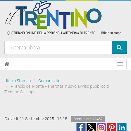
Toggl
navig
Ufficio Stampa
Comunicati
Rilancio del Monte Panarotta: nuovo avviso pubblico di
Trentino Sviluppo
Giovedì, 11 Settembre 2025 - 16:15
Comunicato 2467