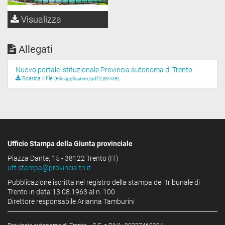
Visualizza
Allegati
Nuovo portale istituzionale Provincia autonoma di Trento
Scarica il file
(File application/pdf 2,89 MB)
Ufficio Stampa della Giunta provinciale
Piazza Dante, 15 - 38122 Trento (IT)
uff.stampa@provincia.tn.it
Pubblicazione iscritta nel registro della stampa del Tribunale di
Trento in data 13.08.1963 al n. 100
Direttore responsabile Arianna Tamburini