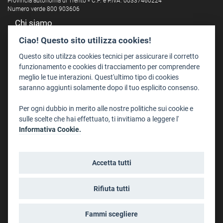
Provincia autonoma di Trento
-
C.F. e P.IVA: 00337460224
Numero verde 800 903606
Chi siamo
Redazione
Ciao! Questo sito utilizza cookies!
Staff
Questo sito utilzza cookies tecnici per assicurare il corretto
Format - Centro Audiovisivi
funzionamento e cookies di tracciamento per comprendere
meglio le tue interazioni. Quest'ultimo tipo di cookies
Trentino Film Commission
saranno aggiunti solamente dopo il tuo esplicito consenso.
Contatti
Per ogni dubbio in merito alle nostre politiche sui cookie e
Dove Siamo
sulle scelte che hai effettuato, ti invitiamo a leggere l'
Struttura di riferimento
Informativa Cookie.
Scrivici
Informazioni legali
Accetta tutti
Note legali
Privacy
Rifiuta tutti
Informativa privacy riprese conferenze
Social media policy
Fammi scegliere