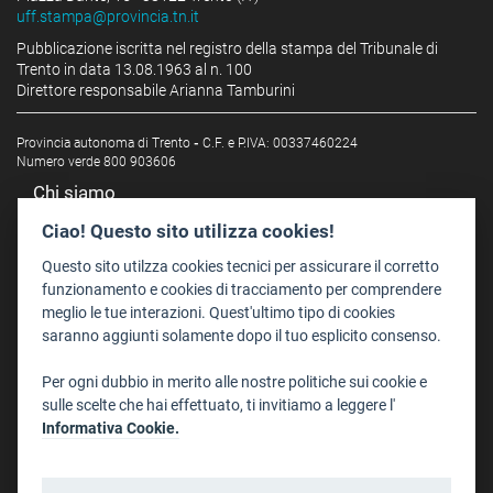
uff.stampa@provincia.tn.it
Pubblicazione iscritta nel registro della stampa del Tribunale di
Trento in data 13.08.1963 al n. 100
Direttore responsabile Arianna Tamburini
Provincia autonoma di Trento
-
C.F. e P.IVA: 00337460224
Numero verde 800 903606
Chi siamo
Redazione
Ciao! Questo sito utilizza cookies!
Staff
Questo sito utilzza cookies tecnici per assicurare il corretto
Format - Centro Audiovisivi
funzionamento e cookies di tracciamento per comprendere
meglio le tue interazioni. Quest'ultimo tipo di cookies
Trentino Film Commission
saranno aggiunti solamente dopo il tuo esplicito consenso.
Contatti
Per ogni dubbio in merito alle nostre politiche sui cookie e
Dove Siamo
sulle scelte che hai effettuato, ti invitiamo a leggere l'
Struttura di riferimento
Informativa Cookie.
Scrivici
Informazioni legali