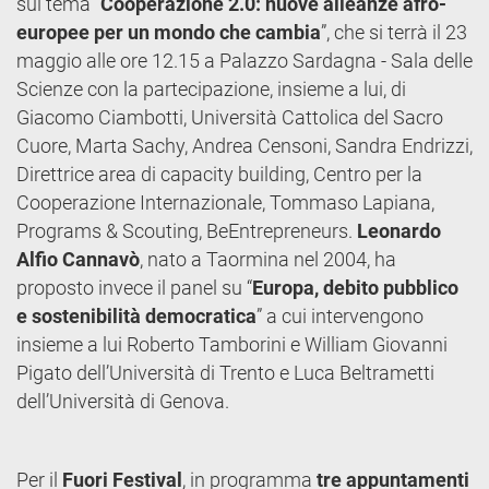
sul tema “
Cooperazione 2.0: nuove alleanze afro-
europee per un mondo che cambia
”, che si terrà il 23
maggio alle ore 12.15 a Palazzo Sardagna - Sala delle
Scienze con la partecipazione, insieme a lui, di
Giacomo Ciambotti, Università Cattolica del Sacro
Cuore, Marta Sachy, Andrea Censoni, Sandra Endrizzi,
Direttrice area di capacity building, Centro per la
Cooperazione Internazionale, Tommaso Lapiana,
Programs & Scouting, BeEntrepreneurs.
Leonardo
Alfio Cannavò
, nato a Taormina nel 2004, ha
proposto invece il panel su “
Europa, debito pubblico
e sostenibilità democratica
” a cui intervengono
insieme a lui Roberto Tamborini e William Giovanni
Pigato dell’Università di Trento e Luca Beltrametti
dell’Università di Genova.
Per il
Fuori Festival
, in programma
tre appuntamenti