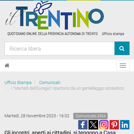
Toggl
navig
Ufficio Stampa
Comunicati
I “Martedì dell’Euregio” ripartono da un gemellaggio scolastico
Martedì, 28 Novembre 2023 - 16:02
Comunicato 3304
Gli incontri, aperti ai cittadini, si tengono a Casa