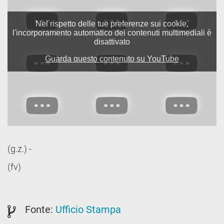
(g.z.) -
(fv)
Fonte:
Ufficio Stampa