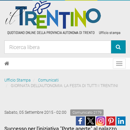
Toggl
navig
Ufficio Stampa
Comunicati
GIORNATA DELL'AUTONOMIA: LA FESTA DI TUTTI I TRENTINI
Sabato, 05 Settembre 2015 - 02:00
Comunicato 2179
Successo per l'iniziativa "Porte aperte" al palazzo