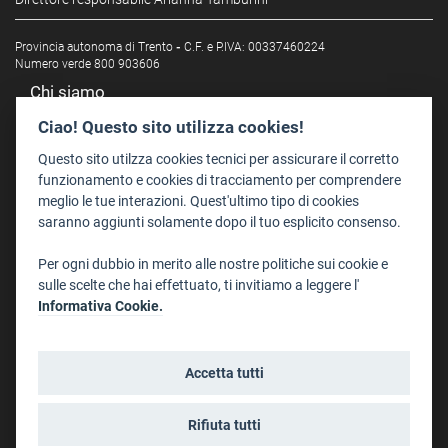
Provincia autonoma di Trento
-
C.F. e P.IVA: 00337460224
Numero verde 800 903606
Chi siamo
Redazione
Ciao! Questo sito utilizza cookies!
Staff
Questo sito utilzza cookies tecnici per assicurare il corretto
Format - Centro Audiovisivi
funzionamento e cookies di tracciamento per comprendere
meglio le tue interazioni. Quest'ultimo tipo di cookies
Trentino Film Commission
saranno aggiunti solamente dopo il tuo esplicito consenso.
Contatti
Per ogni dubbio in merito alle nostre politiche sui cookie e
Dove Siamo
sulle scelte che hai effettuato, ti invitiamo a leggere l'
Struttura di riferimento
Informativa Cookie.
Scrivici
Informazioni legali
Accetta tutti
Note legali
Privacy
Rifiuta tutti
Informativa privacy riprese conferenze