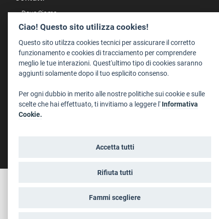
Dove Siamo
Ciao! Questo sito utilizza cookies!
Struttura di riferimento
Scrivici
Questo sito utilzza cookies tecnici per assicurare il corretto
funzionamento e cookies di tracciamento per comprendere
Informazioni legali
meglio le tue interazioni. Quest'ultimo tipo di cookies saranno
Note legali
aggiunti solamente dopo il tuo esplicito consenso.
Privacy
Per ogni dubbio in merito alle nostre politiche sui cookie e sulle
Informativa privacy riprese conferenze
scelte che hai effettuato, ti invitiamo a leggere l'
Informativa
Social media policy
Cookie.
Info cookies
Dichiarazione di accessibilità
Accetta tutti
Rifiuta tutti
Fammi scegliere