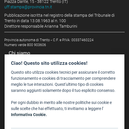
Piazza Dante, 15 - 38122 Trento (IT)
uff.stampa@provincia.tn.it
Pubblicazione iscritta nel registro della stampa del Tribunale di
Trento in data 13.08.1963 al n. 100
Direttore responsabile Arianna Tamburini
Provincia autonoma di Trento
-
C.F. e P.IVA: 00337460224
Numero verde 800 903606
Chi siamo
Redazione
Ciao! Questo sito utilizza cookies!
Staff
Questo sito utilzza cookies tecnici per assicurare il corretto
Format - Centro Audiovisivi
funzionamento e cookies di tracciamento per comprendere
meglio le tue interazioni. Quest'ultimo tipo di cookies
Trentino Film Commission
saranno aggiunti solamente dopo il tuo esplicito consenso.
Contatti
Per ogni dubbio in merito alle nostre politiche sui cookie e
Dove Siamo
sulle scelte che hai effettuato, ti invitiamo a leggere l'
Struttura di riferimento
Informativa Cookie.
Scrivici