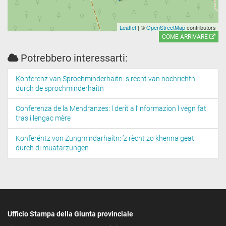
Leaflet
| ©
OpenStreetMap
contributors
COME ARRIVARE
Potrebbero interessarti:
Konferenz van Sprochminderhaitn: s rècht van nochrichtn
durch de sprochminderhaitn
Conferenza de la Mendranzes: l derit a l’informazion l vegn fat
tras i lengac mère
Konferéntz von Zungmindarhaitn: ’z rècht zo khenna geat
durch di muatarzungen
Ufficio Stampa della Giunta provinciale