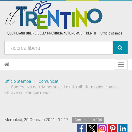
Toggl
navig
Ufficio Stampa
Comunicati
Conferenza delle Minoranze: il diritto all'informazione passa
attraverso le lingue madri
Mercoledì, 20 Gennaio 2021 - 12:17
Comunicato 136