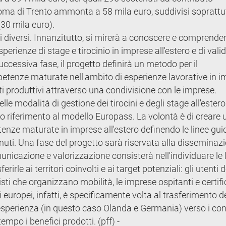
oma di Trento ammonta a 58 mila euro, suddivisi soprattut
(30 mila euro).
ivi diversi. Innanzitutto, si mirerà a conoscere e comprende
sperienze di stage e tirocinio in imprese all'estero e di val
uccessiva fase, il progetto definirà un metodo per il
petenze maturate nell'ambito di esperienze lavorative in 
esti produttivi attraverso una condivisione con le imprese.
lle modalità di gestione dei tirocini e degli stage all'estero
ro riferimento al modello Europass. La volontà è di creare 
tenze maturate in imprese all'estero definendo le linee gui
ttenuti. Una fase del progetto sarà riservata alla disseminaz
comunicazione e valorizzazione consisterà nell'individuare le 
rirle ai territori coinvolti e ai target potenziali: gli utenti d
nisti che organizzano mobilità, le imprese ospitanti e certifi
 europei, infatti, è specificamente volta al trasferimento de
sperienza (in questo caso Olanda e Germania) verso i cont
empo i benefici prodotti. (pff) -