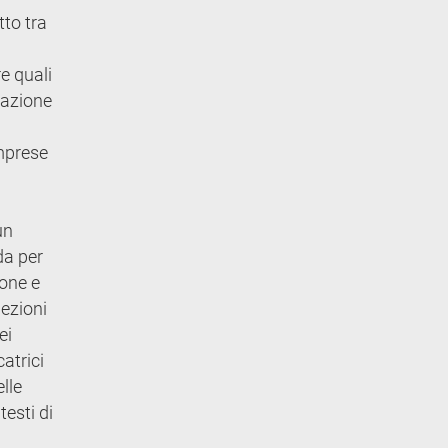
to tra
re quali
idazione
imprese
un
da per
ione e
lezioni
ei
catrici
lle
esti di