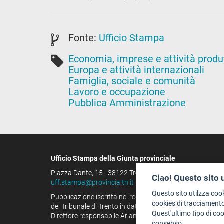
Fonte:
Ufficio Stampa
Economia, imprese e attività produ
Europa e attività internazionali
Famiglia, sociale e comunità
Lavoro e occupazione
Pubblica Amministrazione
Ufficio Stampa della Giunta provinciale
Piazza Dante, 15 - 38122 Trento (IT)
Ciao! Questo sito 
uff.stampa@provincia.tn.it
Questo sito utilzza coo
Pubblicazione iscritta nel registro della stampa
cookies di tracciamento
del Tribunale di Trento in data 13.08.1963 al n. 100
Quest'ultimo tipo di co
Direttore responsabile Arianna Tamburini
consenso.