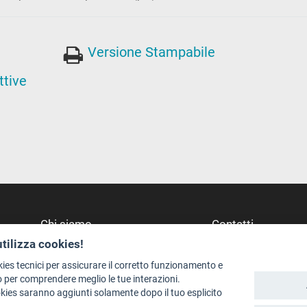
Versione Stampabile
ttive
Chi siamo
Contatti
utilizza cookies!
Redazione
Dove Siamo
Staff
Struttura di riferime
kies tecnici per assicurare il corretto funzionamento e
 per comprendere meglio le tue interazioni.
Format - Centro Audiovisivi
Scrivici
okies saranno aggiunti solamente dopo il tuo esplicito
Trentino Film Commission