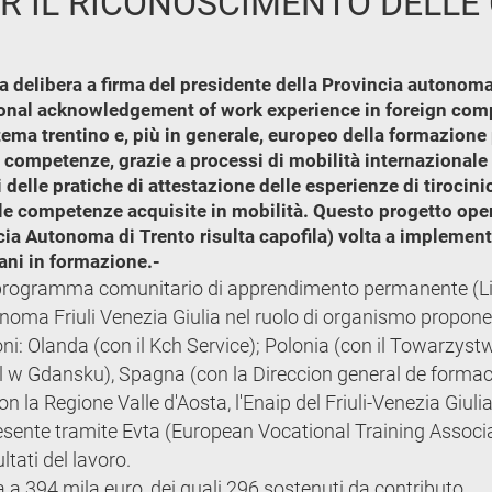
PER IL RICONOSCIMENTO DELL
a delibera a firma del presidente della Provincia autonoma
onal acknowledgement of work experience in foreign compan
istema trentino e, più in generale, europeo della formazione
e competenze, grazie a processi di mobilità internazionale 
delle pratiche di attestazione delle esperienze di tirocinio 
elle competenze acquisite in mobilità. Questo progetto oper
incia Autonoma di Trento risulta capofila) volta a implemen
vani in formazione.-
l programma comunitario di apprendimento permanente (L
oma Friuli Venezia Giulia nel ruolo di organismo proponen
i: Olanda (con il Kch Service); Polonia (con il Towarzyst
 w Gdansku), Spagna (con la Direccion general de forma
n la Regione Valle d'Aosta, l'Enaip del Friuli-Venezia Giulia
resente tramite Evta (European Vocational Training Associa
ltati del lavoro.
a 394 mila euro, dei quali 296 sostenuti da contributo