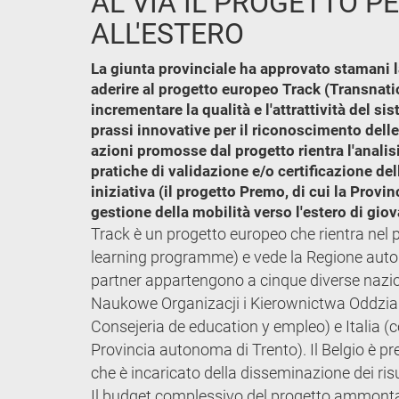
AL VIA IL PROGETTO 
ALL'ESTERO
La giunta provinciale ha approvato stamani l
aderire al progetto europeo Track (Transnati
incrementare la qualità e l'attrattività del s
prassi innovative per il riconoscimento dell
azioni promosse dal progetto rientra l'analisi 
pratiche di validazione e/o certificazione d
iniziativa (il progetto Premo, di cui la Prov
gestione della mobilità verso l'estero di gio
Track è un progetto europeo che rientra ne
learning programme) e vede la Regione auton
partner appartengono a cinque diverse nazion
Naukowe Organizacji i Kierownictwa Oddzial
Consejeria de education y empleo) e Italia (co
Provincia autonoma di Trento). Il Belgio è p
che è incaricato della disseminazione dei risu
Il budget complessivo del progetto ammonta 