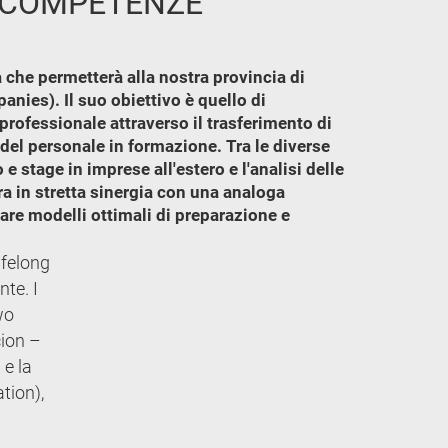
E COMPETENZE
 che permetterà alla nostra provincia di
ies). Il suo obiettivo è quello di
 professionale attraverso il trasferimento di
del personale in formazione. Tra le diverse
e stage in imprese all'estero e l'analisi delle
a in stretta sinergia con una analoga
tare modelli ottimali di preparazione e
ifelong
te. I
wo
cion –
 e la
tion),