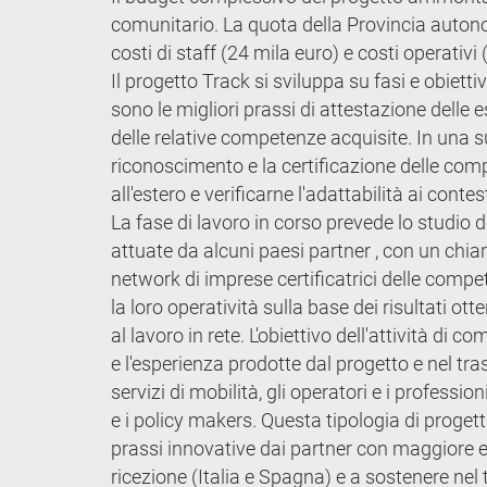
comunitario. La quota della Provincia auton
costi di staff (24 mila euro) e costi operativi 
Il progetto Track si sviluppa su fasi e obiett
sono le migliori prassi di attestazione delle e
delle relative competenze acquisite. In una s
riconoscimento e la certificazione delle com
all'estero e verificarne l'adattabilità ai cont
La fase di lavoro in corso prevede lo studio de
attuate da alcuni paesi partner , con un chia
network di imprese certificatrici delle compe
la loro operatività sulla base dei risultati o
al lavoro in rete. L'obiettivo dell'attività di 
e l'esperienza prodotte dal progetto e nel trasfe
servizi di mobilità, gli operatori e i professio
e i policy makers. Questa tipologia di progetti
prassi innovative dai partner con maggiore e
ricezione (Italia e Spagna) e a sostenere nel t