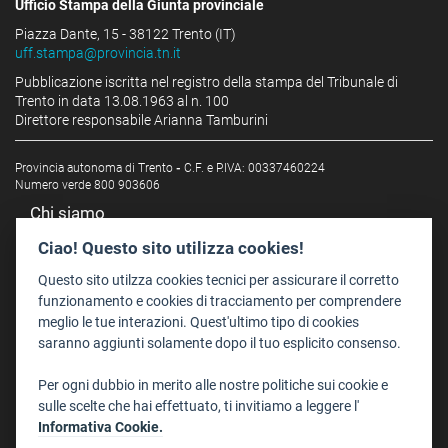
Ufficio Stampa della Giunta provinciale
Piazza Dante, 15 - 38122 Trento (IT)
uff.stampa@provincia.tn.it
Pubblicazione iscritta nel registro della stampa del Tribunale di
Trento in data 13.08.1963 al n. 100
Direttore responsabile Arianna Tamburini
Provincia autonoma di Trento
-
C.F. e P.IVA: 00337460224
Numero verde 800 903606
Chi siamo
Redazione
Ciao! Questo sito utilizza cookies!
Staff
Questo sito utilzza cookies tecnici per assicurare il corretto
Format - Centro Audiovisivi
funzionamento e cookies di tracciamento per comprendere
meglio le tue interazioni. Quest'ultimo tipo di cookies
Trentino Film Commission
saranno aggiunti solamente dopo il tuo esplicito consenso.
Contatti
Per ogni dubbio in merito alle nostre politiche sui cookie e
Dove Siamo
sulle scelte che hai effettuato, ti invitiamo a leggere l'
Struttura di riferimento
Informativa Cookie.
Scrivici