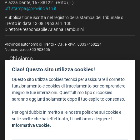
Piazza Dante, 15 - 38122 Trento (IT)
uff.stampa@provincia.tn.it
Pubblicazione iscritta nel registro della stampa del Tribunale di
Trento in data 13.08.1963 al n. 100
Direttore responsabile Arianna Tamburini
Provincia autonoma di Trento
-
C.F. e P.IVA: 00337460224
Numero verde 800 903606
Chi siamo
Redazione
Ciao! Questo sito utilizza cookies!
Staff
Questo sito utilzza cookies tecnici per assicurare il corretto
Format - Centro Audiovisivi
funzionamento e cookies di tracciamento per comprendere
meglio le tue interazioni. Quest'ultimo tipo di cookies
Trentino Film Commission
saranno aggiunti solamente dopo il tuo esplicito consenso.
Contatti
Per ogni dubbio in merito alle nostre politiche sui cookie e
Dove Siamo
sulle scelte che hai effettuato, ti invitiamo a leggere l'
Struttura di riferimento
Informativa Cookie.
Scrivici