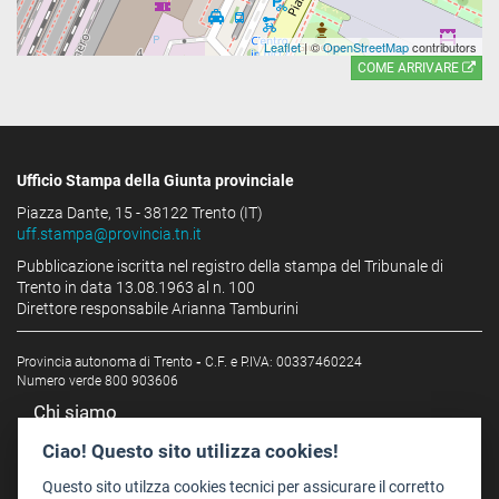
Leaflet
| ©
OpenStreetMap
contributors
COME ARRIVARE
Ufficio Stampa della Giunta provinciale
Piazza Dante, 15 - 38122 Trento (IT)
uff.stampa@provincia.tn.it
Pubblicazione iscritta nel registro della stampa del Tribunale di
Trento in data 13.08.1963 al n. 100
Direttore responsabile Arianna Tamburini
Provincia autonoma di Trento
-
C.F. e P.IVA: 00337460224
Numero verde 800 903606
Chi siamo
Redazione
Ciao! Questo sito utilizza cookies!
Staff
Questo sito utilzza cookies tecnici per assicurare il corretto