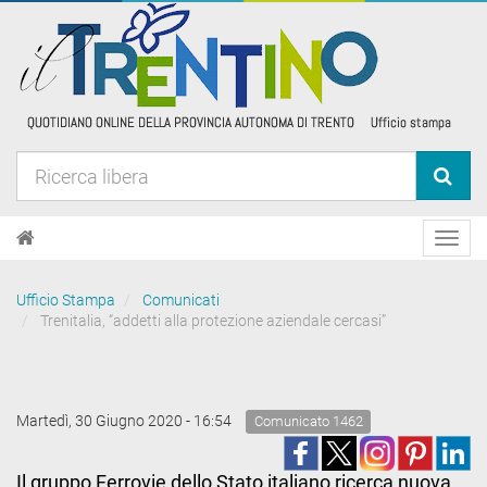
Toggl
navig
Ufficio Stampa
Comunicati
Trenitalia, “addetti alla protezione aziendale cercasi”
Martedì, 30 Giugno 2020 - 16:54
Comunicato 1462
Il gruppo Ferrovie dello Stato italiano ricerca nuova