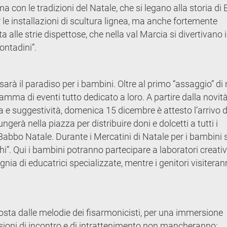
 con le tradizioni del Natale, che si legano alla storia di 
r le installazioni di scultura lignea, ma anche fortemente
a alle strie dispettose, che nella val Marcia si divertivano 
ontadini”.
arà il paradiso per i bambini. Oltre al primo “assaggio” di
amma di eventi tutto dedicato a loro. A partire dalla novità
 e suggestività, domenica 15 dicembre è attesto l’arrivo d
ngerà nella piazza per distribuire doni e dolcetti a tutti i
abbo Natale. Durante i Mercatini di Natale per i bambini 
i”. Qui i bambini potranno partecipare a laboratori creativi
gnia di educatrici specializzate, mentre i genitori visiteran
sta dalle melodie dei fisarmonicisti, per una immersione
ioni di incontro e di intrattenimento non mancheranno: