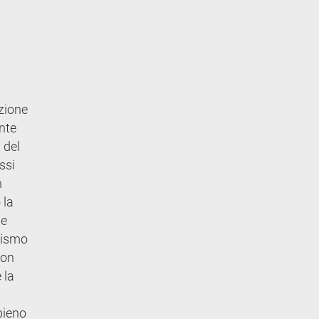
izione
nte
 del
ssi
n
 la
ne
urismo
con
 la
ppieno