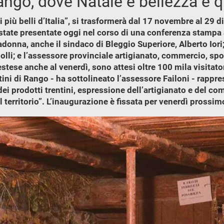
ango, dove Natale è bellezza e q
i più belli d’Italia”, si trasformerà dal 17 novembre al 29
state presentate oggi nel corso di una conferenza stampa a
donna, anche il sindaco di Bleggio Superiore, Alberto Iori;
golli; e l’assessore provinciale artigianato, commercio, spo
stese anche al venerdì, sono attesi oltre 100 mila visitatori
tini di Rango - ha sottolineato l’assessore Failoni - rapp
dei prodotti trentini, espressione dell’artigianato e del c
 territorio”. L’inaugurazione è fissata per venerdì prossim