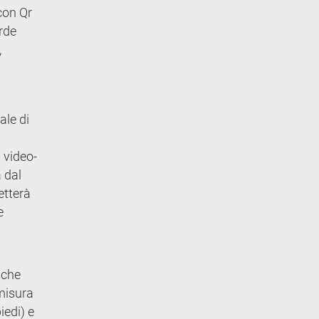
 con Qr
orde
,
ale di
D video-
 dal
etterà
e
nche
 misura
iedi) e