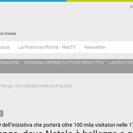
F
Focus
La Provincia informa - WebTV
Newsletter
ORMAZIONE
ECONOMIA, IMPRESE E ATTIVITÀ PRODUTTIVE
LAVORO E O
 Rango, dove Natale è bellezza e qualità
3
ell’iniziativa che porterà oltre 100 mila visitatori nelle 1