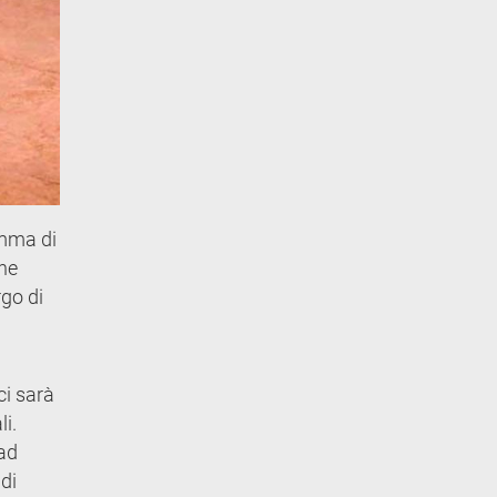
omma di
che
rgo di
ci sarà
li.
 ad
di