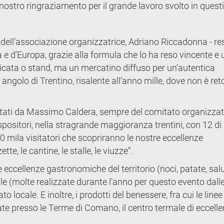
l nostro ringraziamento per il grande lavoro svolto in questi
e dell’associazione organizzatrice, Adriano Riccadonna - re
ia e d’Europa, grazie alla formula che lo ha reso vincente e
icata o stand, ma un mercatino diffuso per un’autentica
angolo di Trentino, risalente all’anno mille, dove non è ret
entati da Massimo Caldera, sempre del comitato organizzat
 espositori, nella stragrande maggioranza trentini, con 12 di
 mila visitatori che scopriranno le nostre eccellenze
te, le cantine, le stalle, le viuzze”.
e eccellenze gastronomiche del territorio (noci, patate, sal
ale (molte realizzate durante l’anno per questo evento dall
 locale. E inoltre, i prodotti del benessere, fra cui le linee
te presso le Terme di Comano, il centro termale di eccelle