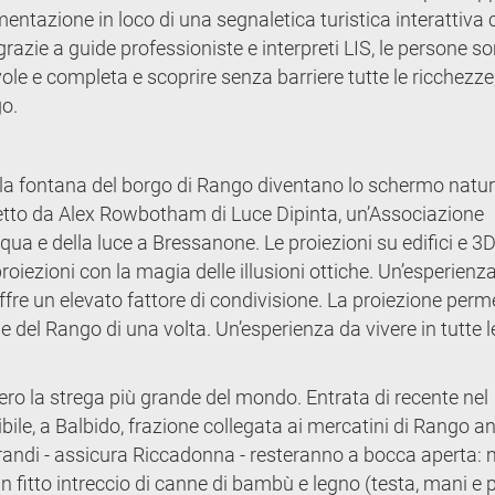
mentazione in loco di una segnaletica turistica interattiva
grazie a guide professioniste e interpreti LIS, le persone s
ole e completa e scoprire senza barriere tutte le ricchezze
go.
la fontana del borgo di Rango diventano lo schermo natur
etto da Alex Rowbotham di Luce Dipinta, un’Associazione
cqua e della luce a Bressanone. Le proiezioni su edifici e 3
iezioni con la magia delle illusioni ottiche. Un’esperienza
ffre un elevato fattore di condivisione. La proiezione perm
e del Rango di una volta. Un’esperienza da vivere in tutte l
vvero la strega più grande del mondo. Entrata di recente nel
ibile, a Balbido, frazione collegata ai mercatini di Rango a
grandi - assicura Riccadonna - resteranno a bocca aperta:
n fitto intreccio di canne di bambù e legno (testa, mani e p