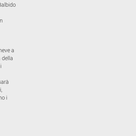
Balbido
in
 neve a
 della
i
sarà
,
no i