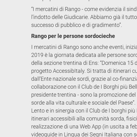
“I mercatini di Rango - come evidenzia il sind
l’indotto delle Giudicarie. Abbiamo già il tut
successo di pubblico e di gradimento”.
Rango per le persone sordocieche
I mercatini di Rango sono anche eventi, inizi
2019 è la giornata dedicata alle persone sor
della sezione trentina di Ens: “Domenica 15 
progetto AccessibItaly. Si tratta di itinerari
dall’Ente nazionale sordi, grazie al co-finanzi
collaborazione con il Club de I Borghi più Belli
presidente trentina - sono la promozione del 
sorde alla vita culturale e sociale del Paes
Lento e in sinergia con il Club de I borghi più B
itinerari accessibili alla comunità sorda, fisici 
realizzazione di una Web App (in uscita a fe
videoguide in Lingua dei Segni Italiana con sot