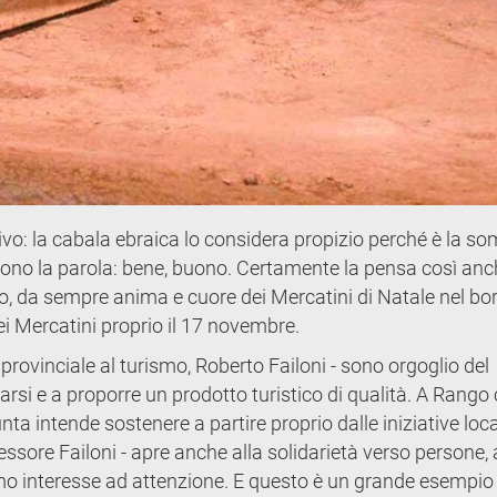
ivo: la cabala ebraica lo considera propizio perché è la s
ngono la parola: bene, buono. Certamente la pensa così an
o, da sempre anima e cuore dei Mercatini di Natale nel bo
ei Mercatini proprio il 17 novembre.
 provinciale al turismo, Roberto Failoni - sono orgoglio del
si e a proporre un prodotto turistico di qualità. A Rango 
unta intende sostenere a partire proprio dalle iniziative loca
essore Failoni - apre anche alla solidarietà verso persone,
amo interesse ad attenzione. E questo è un grande esempio 