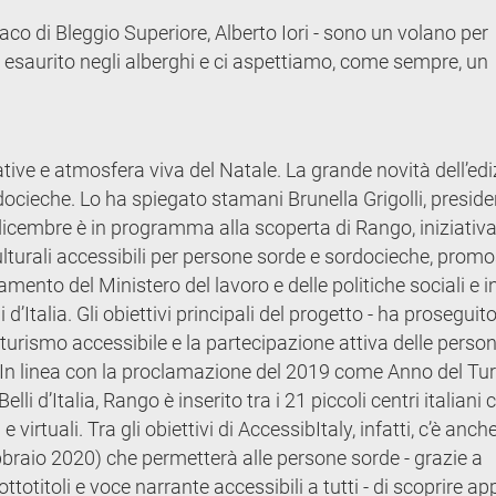
aco di Bleggio Superiore, Alberto Iori - sono un volano per
to esaurito negli alberghi e ci aspettiamo, come sempre, un
ative e atmosfera viva del Natale. La grande novità dell’ed
docieche. Lo ha spiegato stamani Brunella Grigolli, preside
dicembre è in programma alla scoperta di Rango, iniziativa
 culturali accessibili per persone sorde e sordocieche, promo
amento del Ministero del lavoro e delle politiche sociali e i
 d’Italia. Gli obiettivi principali del progetto - ha proseguito
turismo accessibile e la partecipazione attiva delle perso
e”. In linea con la proclamazione del 2019 come Anno del T
elli d’Italia, Rango è inserito tra i 21 piccoli centri italiani 
e virtuali. Tra gli obiettivi di AccessibItaly, infatti, c’è anche
bbraio 2020) che permetterà alle persone sorde - grazie a
totitoli e voce narrante accessibili a tutti - di scoprire a