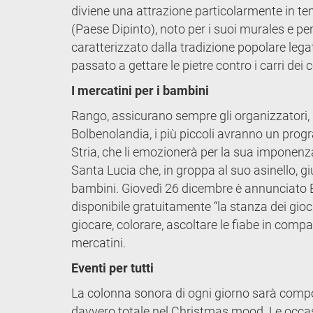
diviene una attrazione particolarmente in tema
(Paese Dipinto), noto per i suoi murales e pe
caratterizzato dalla tradizione popolare legat
passato a gettare le pietre contro i carri dei c
I mercatini per i bambini
Rango, assicurano sempre gli organizzatori, s
Bolbenolandia, i più piccoli avranno un progr
Stria, che li emozionerà per la sua imponenza
Santa Lucia che, in groppa al suo asinello, giu
bambini. Giovedì 26 dicembre è annunciato B
disponibile gratuitamente “la stanza dei gioch
giocare, colorare, ascoltare le fiabe in compa
mercatini.
Eventi per tutti
La colonna sonora di ogni giorno sarà compo
davvero totale nel Christmas mood. Le occas