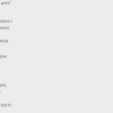
 anni”.
stano i
 unico
orica
ore:
umi,
e
nza in