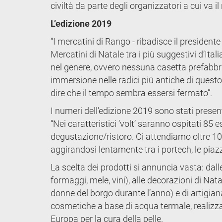
civiltà da parte degli organizzatori a cui va i
L’edizione 2019
“I mercatini di Rango - ribadisce il president
Mercatini di Natale tra i più suggestivi d’Ital
nel genere, ovvero nessuna casetta prefabbr
immersione nelle radici più antiche di questo 
dire che il tempo sembra essersi fermato”.
I numeri dell’edizione 2019 sono stati pres
“Nei caratteristici ‘volt’ saranno ospitati 85
degustazione/ristoro. Ci attendiamo oltre 100
aggirandosi lentamente tra i portech, le piazzet
La scelta dei prodotti si annuncia vasta: dall
formaggi, mele, vini), alle decorazioni di Nat
donne del borgo durante l’anno) e di artigianato
cosmetiche a base di acqua termale, realizza
Europa per la cura della pelle.