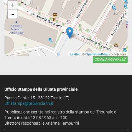
+
-
Leaflet
| ©
OpenStreetMap
contributors
COME ARRIVARE
Ufficio Stampa della Giunta provinciale
Piazza Dante, 15 - 38122 Trento (IT)
uff.stampa@provincia.tn.it
Pubblicazione iscritta nel registro della stampa del Tribunale di
Trento in data 13.08.1963 al n. 100
Direttore responsabile Arianna Tamburini