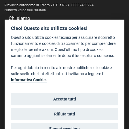
Provincia autonoma di Trento
-
C.F. e P.IVA: 00337460224
Numero verde 800 903606
Chi siamo
Redazione
Ciao! Questo sito utilizza cookies!
Staff
Questo sito utilzza cookies tecnici per assicurare il corretto
Format - Centro Audiovisivi
funzionamento e cookies di tracciamento per comprendere
meglio le tue interazioni. Quest'ultimo tipo di cookies
Trentino Film Commission
saranno aggiunti solamente dopo il tuo esplicito consenso.
Contatti
Per ogni dubbio in merito alle nostre politiche sui cookie e
Dove Siamo
sulle scelte che hai effettuato, ti invitiamo a leggere l'
Struttura di riferimento
Informativa Cookie.
Scrivici
Informazioni legali
Accetta tutti
Note legali
Privacy
Rifiuta tutti
Informativa privacy riprese conferenze
Social media policy
Fammi scegliere