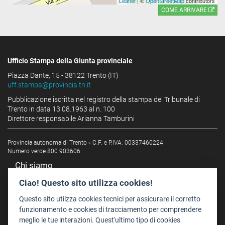
Leaflet
| ©
OpenStreetMap
contributors
COME ARRIVARE
Ufficio Stampa della Giunta provinciale
Piazza Dante, 15 - 38122 Trento (IT)
uff.stampa@provincia.tn.it
Pubblicazione iscritta nel registro della stampa del Tribunale di
Trento in data 13.08.1963 al n. 100
Direttore responsabile Arianna Tamburini
Provincia autonoma di Trento
-
C.F. e P.IVA: 00337460224
Numero verde 800 903606
Chi siamo
Redazione
Ciao! Questo sito utilizza cookies!
Staff
Questo sito utilzza cookies tecnici per assicurare il corretto
Format - Centro Audiovisivi
funzionamento e cookies di tracciamento per comprendere
meglio le tue interazioni. Quest'ultimo tipo di cookies
Trentino Film Commission